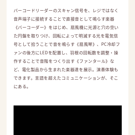
バーコードリーダーのスキャン信号を、レジではなく
音声端子に接続することで直接音として鳴らす楽器
《バーコーダー》をはじめ、扇風機に光源と穴の空い
た円盤を取りつけ、回転によって明滅する光を電気信
号として拾うことで音を鳴らす《扇風琴》、PC冷却フ
ァンの後方にLEDを配置し、羽根の回転数を調整・操
作することで音階をつくり出す《ファンタール》な
ど、電化製品から生まれた楽器達を展示。演奏体験も
できます。言語を超えたコミュニケーションが、そこ
にある。