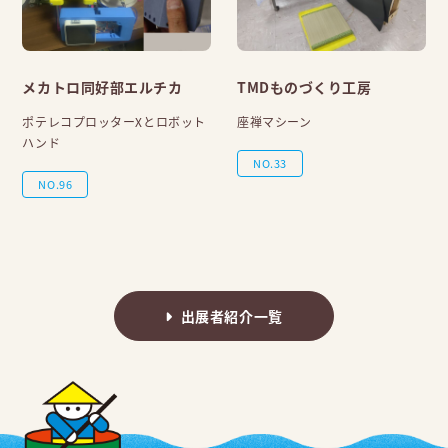
メカトロ同好部エルチカ
TMDものづくり工房
ポテレコプロッターXとロボット
座禅マシーン
ハンド
NO.33
NO.96
出展者紹介一覧