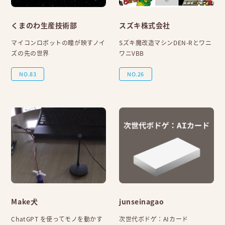
くまのわ生産技術部
スズキ株式会社
マイコンロボットの瞳が映すノイ
Sズキ魔改造マシンDEN-Rとワニ
ズの先の世界
ワニVBB
NO.83
NO.26
Make犬
junseinagao
ChatGPT を使ってモノを動かす
次世代ボドゲ：AIカード