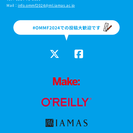
Mail：
info.ommf2024@ml.iamas.ac.jp