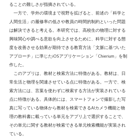
ることの難しさが指摘されている。
一方で、学外の環境まで視野を拡げると、前述の「科学と
人間生活」の履修率の低さや教員の時間的制約といった問題
は解決できると考える。本研究では、高校生の物理に対する
興味関心や調べる意欲を向上させるために、科学に対する態
度を改善させる効果が期待できる教育方法「文脈に基づいた
アプローチ」に準じたiOSアプリケーション「Chierium」を制
作した。
このアプリは、教材と検索方法に特徴がある。教材は、日
常生活と物理を関連させている点に特徴がある。一方で、検
索方法には、言葉を使わずに検索する方法が実装されている
点に特徴がある。具体的には、スマートフォンで撮影した写
真に写っている物体から教材を検索できるAIカメラ機能と物
理の教科書に載っている単元をアプリ上で選択することで、
その単元に関する教材が検索できる単元検索機能が実装され
ている。