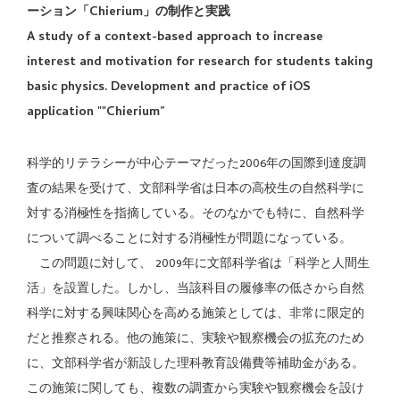
ーション「Chierium」の制作と実践
A study of a context-based approach to increase
interest and motivation for research for students taking
basic physics. Development and practice of iOS
application ""Chierium”
科学的リテラシーが中心テーマだった2006年の国際到達度調
査の結果を受けて、文部科学省は日本の高校生の自然科学に
対する消極性を指摘している。そのなかでも特に、自然科学
について調べることに対する消極性が問題になっている。
この問題に対して、 2009年に文部科学省は「科学と人間生
活」を設置した。しかし、当該科目の履修率の低さから自然
科学に対する興味関心を高める施策としては、非常に限定的
だと推察される。他の施策に、実験や観察機会の拡充のため
に、文部科学省が新設した理科教育設備費等補助金がある。
この施策に関しても、複数の調査から実験や観察機会を設け