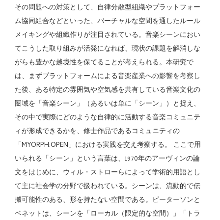
その問題への対策として、自律分散型組織やプラットフォー
ム協同組合などといった、バーチャルな空間を通したルール
メイキングや組織作りが注目されている。音楽シーンにおい
てこうした取り組みが活発になれば、現状の課題を解消しな
がらも豊かな越境性を保てることが考えられる。本研究で
は、まずプラットフォームによる音楽産業への影響を考察し
た後、ある特定の雰囲気や空気感を共有している音楽文化の
圏域を「音楽シーン」（あるいは単に「シーン」）と捉え、
その中で実際にどのような自律的に活動する音楽コミュニテ
ィが形成できるかを、修士作品であるコミュニティの
「MYORPH:OPEN」における実践を交え考察する。 ここで用
いられる「シーン」という言葉は、1970年のアーヴィンの論
文をはじめに、ウィル・ストローらによって学術的用語とし
て主に社会学の分野で扱われている。シーンは、流動的で伝
搬可能性のある、形を持たない空間である。ピーターソンと
ベネットは、シーンを「ローカル（限定的な空間）」「トラ