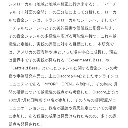
ンスローカル（地域と地域を相互に行き来する）」「バーチ
ャル（非対面の空間）」の三分法によって分析した。ローカ
ルな音楽シーンは、トランスローカルなシーンへ、そしてバ
ーチャルなシーンへとその美的要素や価値観に影響を与え、
その音楽ジャンルの多様性を広げる可能性を持つ。これを越
境性と定義し、実践の評価に対する目標にした。 本研究で
は、アメリカの西海岸やUKといった場を中心に成長し、現在
は世界中でその実践が見られる「Experimental Bass」や
「Leftfield Bass」といったジャンルに関する音楽シーンの考
察や事例研究を元に、主にDiscordを中心としたオンラインコ
ミュニティである「MYORPH:OPEN」を制作し、その約8ヶ月
間の活動について越境性の観点から考察した。Discord上では
2022月7月16日時点で74名が参加し、そのうちの1割程度がコ
ミュニケーションに、数名が議論や意思決定についての活動
に参加し、ある程度の成果は見受けられたものの、多くの課
題点も発見された。