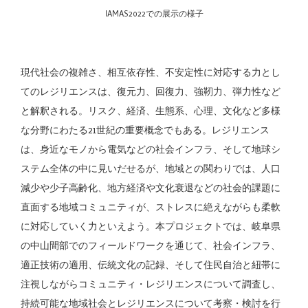
IAMAS2022での展示の様子
現代社会の複雑さ、相互依存性、不安定性に対応する力とし
てのレジリエンスは、復元力、回復力、強靭力、弾力性など
と解釈される。リスク、経済、生態系、心理、文化など多様
な分野にわたる21世紀の重要概念でもある。レジリエンス
は、身近なモノから電気などの社会インフラ、そして地球シ
ステム全体の中に見いだせるが、地域との関わりでは、人口
減少や少子高齢化、地方経済や文化衰退などの社会的課題に
直面する地域コミュニティが、ストレスに絶えながらも柔軟
に対応していく力といえよう。本プロジェクトでは、岐阜県
の中山間部でのフィールドワークを通じて、社会インフラ、
適正技術の適用、伝統文化の記録、そして住民自治と紐帯に
注視しながらコミュニティ・レジリエンスについて調査し、
持続可能な地域社会とレジリエンスについて考察・検討を行