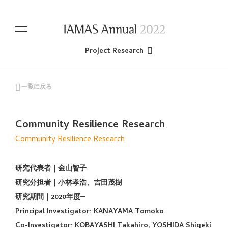
Project Research
一覧に戻る
Community Resilience Research
Community Resilience Research
研究代表者｜金山智子
研究分担者｜小林孝浩、吉田茂樹
研究期間｜2020年度─
Principal Investigator: KANAYAMA Tomoko
Co-Investigator: KOBAYASHI Takahiro, YOSHIDA Shigeki