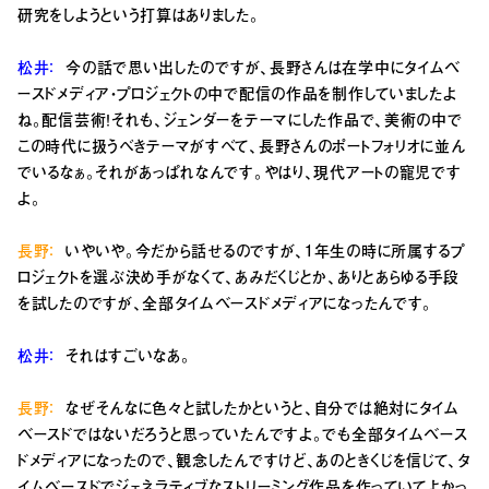
研究をしようという打算はありました。
松井：
今の話で思い出したのですが、長野さんは在学中にタイムベ
ースドメディア・プロジェクトの中で配信の作品を制作していましたよ
ね。配信芸術！それも、ジェンダーをテーマにした作品で、美術の中で
この時代に扱うべきテーマがすべて、長野さんのポートフォリオに並ん
でいるなぁ。それがあっぱれなんです。やはり、現代アートの寵児です
よ。
長野：
いやいや。今だから話せるのですが、1年生の時に所属するプ
ロジェクトを選ぶ決め手がなくて、あみだくじとか、ありとあらゆる手段
を試したのですが、全部タイムベースドメディアになったんです。
松井：
それはすごいなあ。
長野：
なぜそんなに色々と試したかというと、自分では絶対にタイム
ベースドではないだろうと思っていたんですよ。でも全部タイムベース
ドメディアになったので、観念したんですけど、あのときくじを信じて、タ
イムベースドでジェネラティブなストリーミング作品を作っていてよかっ