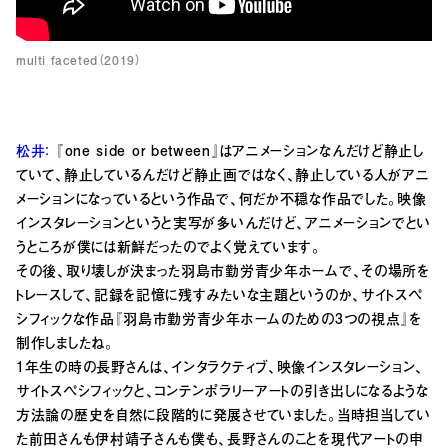
multi faceted（2019）
松井：
『one side or between』はアニメーションなんだけど静止し
ていて、静止しているんだけど静止画ではなく、静止している人がアニ
メーションになっているという作品で、何だか不穏な作品でした。映像
インスタレーションというと実写が多いんだけど、アニメーションでとい
うところが僕には新鮮だったのでよく覚えています。
その後、取り壊しが決まった羽島市勤労青少年ホームで、その場所を
トレースして、記録を記憶に残すみたいな主題というのか、サイトスペ
シフィックな作品『羽島市勤労青少年ホームのための3つの視点』を
制作しましたね。
1年生の時の長野さんは、インタラクティブ、映像インスタレーション、
サイトスペシフィックと、コンテンポラリーアートの引き出しになるような
方法論の歴史を自然に段階的に発展させていました。当時担当してい
た前田さんも伊村靖子さんも僕も、長野さんのことを現代アートの申