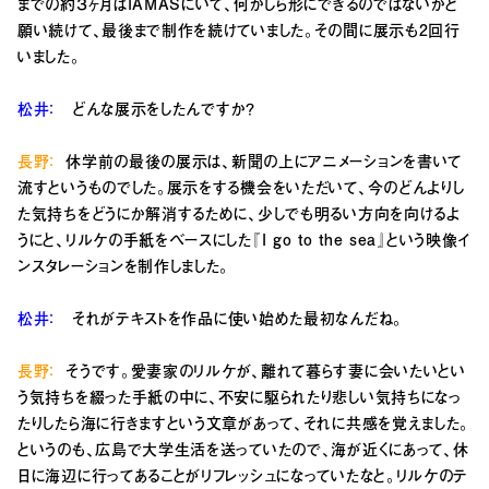
までの約３ヶ月はIAMASにいて、何かしら形にできるのではないかと
願い続けて、最後まで制作を続けていました。その間に展示も2回行
いました。
松井：
どんな展示をしたんですか？
長野：
休学前の最後の展示は、新聞の上にアニメーションを書いて
流すというものでした。展示をする機会をいただいて、今のどんよりし
た気持ちをどうにか解消するために、少しでも明るい方向を向けるよ
うにと、リルケの手紙をベースにした『I go to the sea』という映像イ
ンスタレーションを制作しました。
松井：
それがテキストを作品に使い始めた最初なんだね。
長野：
そうです。愛妻家のリルケが、離れて暮らす妻に会いたいとい
う気持ちを綴った手紙の中に、不安に駆られたり悲しい気持ちになっ
たりしたら海に行きますという文章があって、それに共感を覚えました。
というのも、広島で大学生活を送っていたので、海が近くにあって、休
日に海辺に行ってあることがリフレッシュになっていたなと。リルケのテ