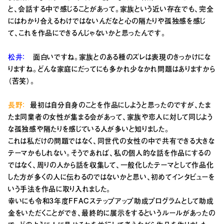
と、会話する中で感じることがあって。家族という近い存在でも、完全
にはわかり合えるわけではないんだなと心の隔たりや孤独感を感じ
て、これを作品にできるんじゃないかと思ったんです。
松井：
面白いですね。家族とのある種のズレは表現のきっかけにな
りますね。どんな家庭にだってにも多かれ少なかれ問題はありますから
（苦笑）。
長野：
最初は自分自身のことを作品にしようと思ったのですが、たま
たま同業者の女性が集まる会があって、家族や恋人に対して同じよう
な孤独感や隔たりを感じている人が多いと知りました。
これは私だけの問題ではなく、同世代の女性の中で共有できる大きな
テーマかもしれない。そうであれば、私の個人的な話を作品にするの
ではなく、周りの人から話を収集して、一般化したテーマとして作品化
した方が多くの人に伝わるのではないかと思い、初めてインタビューを
いう手法を作品に取り入れました。
幸いにも
令和3年度FFACステップアップ助成プログラム
として助成
金をいただくことができ、最終的に展示をするというルールがあったの