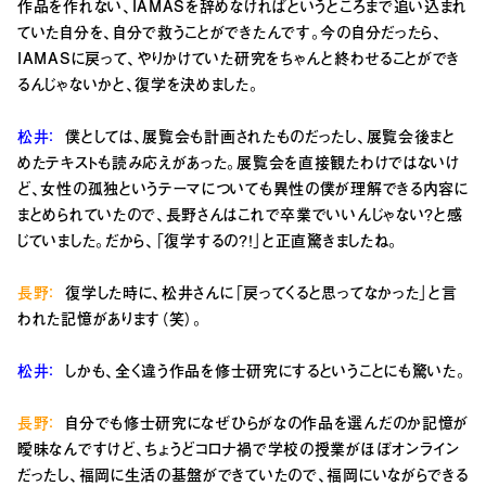
作品を作れない、IAMASを辞めなければというところまで追い込まれ
ていた自分を、自分で救うことができたんです。今の自分だったら、
IAMASに戻って、やりかけていた研究をちゃんと終わせることができ
るんじゃないかと、復学を決めました。
松井：
僕としては、展覧会も計画されたものだったし、展覧会後まと
めたテキストも読み応えがあった。展覧会を直接観たわけではないけ
ど、女性の孤独というテーマについても異性の僕が理解できる内容に
まとめられていたので、長野さんはこれで卒業でいいんじゃない？と感
じていました。だから、「
復学するの？！」と正直驚きましたね。
長野：
復学した時に、松井さんに「戻ってくると思ってなかった」と言
われた記憶があります（笑）。
松井：
しかも、全く違う作品を修士研究にするということにも驚いた。
長野：
自分でも修士研究になぜひらがなの作品を選んだのか記憶が
曖昧なんですけど、ちょうどコロナ禍で学校の授業がほぼオンライン
だったし、福岡に生活の基盤ができていたので、福岡にいながらできる