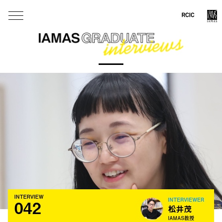
RCI
INTERVIEW
042
INTERVIEWER
松井茂
IAMAS教授