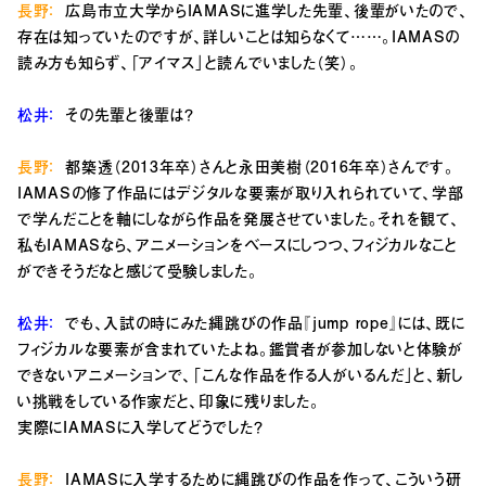
長野：
広島市立大学からIAMASに進学した先輩、後輩がいたので、
存在は知っていたのですが、詳しいことは知らなくて……。IAMASの
読み方も知らず、「アイマス」と読んでいました（笑）。
松井：
その先輩と後輩は？
長野：
都築透（2013年卒）さんと永田美樹（2016年卒）さんです。
IAMASの修了作品にはデジタルな要素が取り入れられていて、学部
で学んだことを軸にしながら作品を発展させていました。それを観て、
私もIAMASなら、アニメーションをベースにしつつ、フィジカルなこと
ができそうだなと感じて受験しました。
松井：
でも、入試の時にみた縄跳びの作品『
jump rope
』には、既に
フィジカルな要素が含まれていたよね。鑑賞者が参加しないと体験が
できないアニメーションで、「こんな作品を作る人がいるんだ」と、新し
い挑戦をしている作家だと、印象に残りました。
実際にIAMASに入学してどうでした？
長野：
IAMASに入学するために縄跳びの作品を作って、こういう研