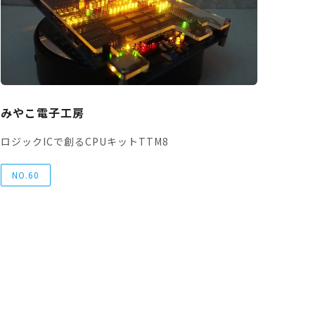
みやこ電子工房
ロジックICで創るCPUキットTTM8
NO.60