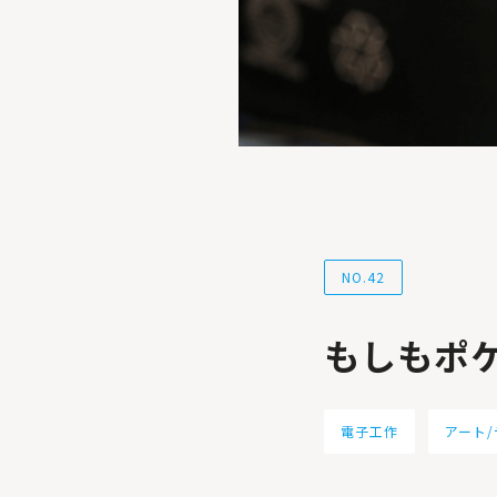
NO.42
もしもポ
電子工作
アート