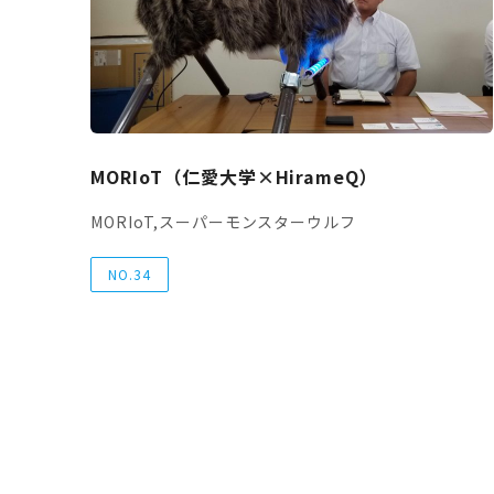
MORIoT（仁愛大学×HirameQ）
MORIoT,スーパーモンスターウルフ
NO.34