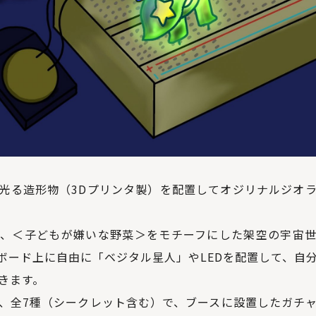
光る造形物（3Dプリンタ製）を配置してオジリナルジオ
、＜子どもが嫌いな野菜＞をモチーフにした架空の宇宙
ボード上に自由に「ベジタル星人」やLEDを配置して、自
きます。
、全7種（シークレット含む）で、ブースに設置したガチ