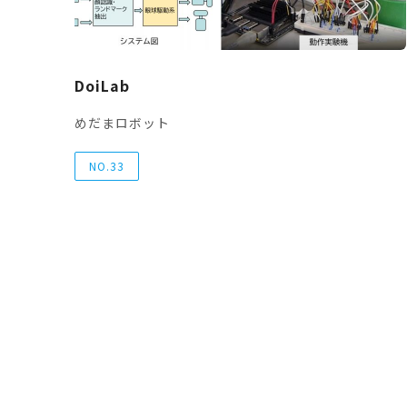
DoiLab
めだまロボット
NO.33