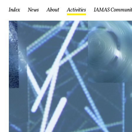
情報科学芸術大学院大学
産
Index
News
About
Activities
IAMAS
Communi
RCICとは
RCICのミッション
IAMAS Communi
スタッフ