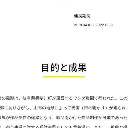
連携期間
2019.04.01 - 2022.12.31
目的と成果
空の撮影は、岐阜県揖斐川町が運営するワンダ農園で行われた。この
近郊にありながら、山間の地形によって光害（街の明かり）が遮られ
環境が作品制作の端緒となり、時間をかけた作品制作が可能であった
り、都市生活に対する反対命題​​としても意義深い。また、一般的な