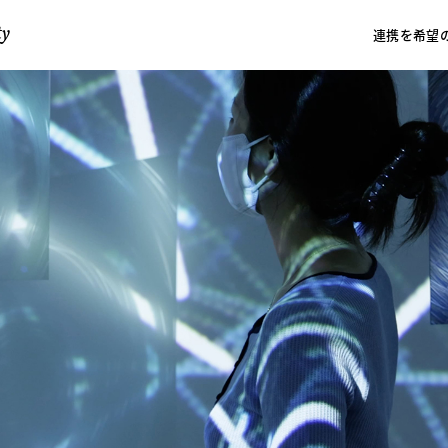
業文化研究センター
ty
連携を希望
tyとは
施設
交通機関
卒業生との連携
卒業生の所属
IAMAS GRADUATE Interv