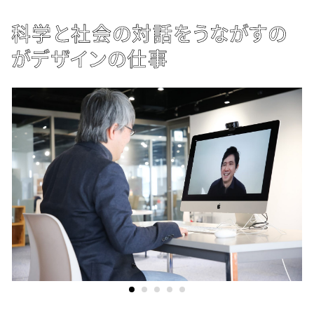
卒業生の所属
交通機関
お問い合わせ
科学と社会の対話をうながすの
IAMAS GRADUATE Interviews
Ja
En
がデザインの仕事