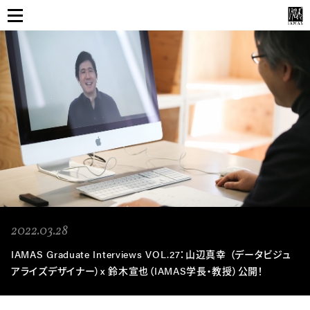
情報科学芸術大学院大学
産業文化研究センター
Index
News
About
Activities
RCICとは
IAMAS
Community
RCICのミッション
2022.03.28
IAMAS Communityとは
スタッフ
IAMAS Graduate Interviews VOL.27：山辺真幸 （データビジュ
連携を希望の方へ
アライズデザイナー）x 鈴木宣也（IAMAS学長・教授）公開！
卒業生との連携
施設
年次報告書