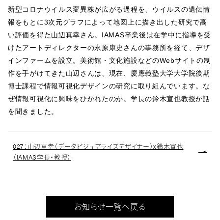
新型コロナウイルス変異株が広がる過程を、ウイルスの遺伝情
報をもとに3次元グラフによって地図上に描き出した研究で高
い評価を得た山辺真幸さん。IAMAS卒業後は在学中に指導を受
けたアートディレクターの永原康史さんの事務所を経て、デザ
インファームを設立。美術館・文化施設などのWebサイトの制
作を手がけてきた山辺さんは、現在、慶應義塾大学大学院後期
博士課程で情報可視化デザインの研究に取り組んでいます。な
ぜ情報可視化に興味をひかれたのか。学長の鈴木宣也教授が話
を聞きました。
027：山辺真幸（データビジュアライズデザイナー）x鈴木宣也
（IAMAS学長・教授）
お知らせ一覧へ戻る