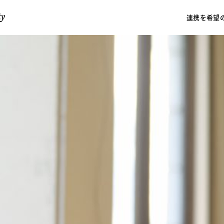
業文化研究センター
ty
連携を希望
tyとは
施設
交通機関
卒業生との連携
卒業生の所属
IAMAS GRADUATE Interv