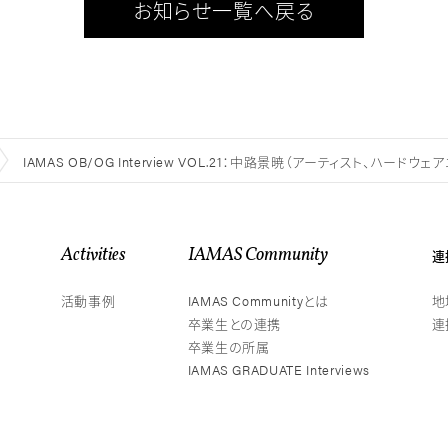
お知らせ一覧へ戻る
IAMAS OB/OG Interview VOL.21：中路景暁（アーティスト、
Activities
IAMAS Community
連
活動事例
IAMAS Communityとは
地
卒業生との連携
連
卒業生の所属
IAMAS GRADUATE Interviews