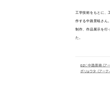
工学技術をもとに、
作する中路景暁さん
制作、作品展示を行
た。
021：中路景暁（
ボリョウタ （アーテ