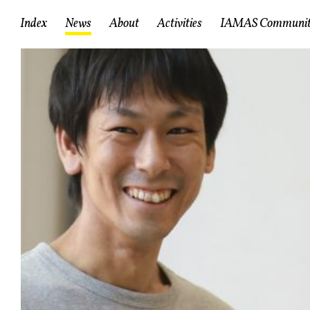
情報科学芸術大学院大学
産
Index
News
About
Activities
IAMAS
Communi
RCICとは
RCICのミッション
IAMAS Communi
スタッフ