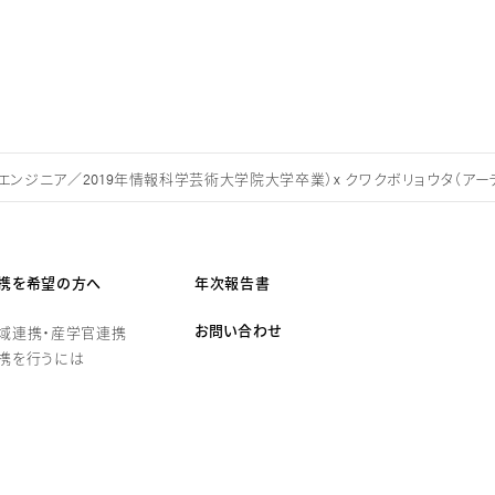
ハードウェアエンジニア／2019年情報科学芸術大学院大学卒業）x クワクボリョウタ（ア
携を希望の方へ
年次報告書
お問い合わせ
域連携・産学官連携
携を行うには