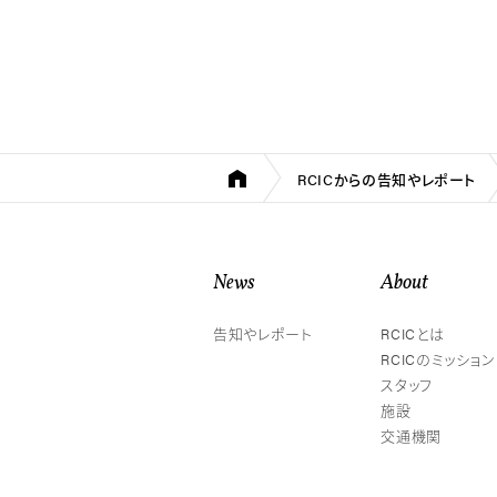
RCICからの告知やレポート
News
About
告知やレポート
RCICとは
RCICのミッション
スタッフ
施設
交通機関