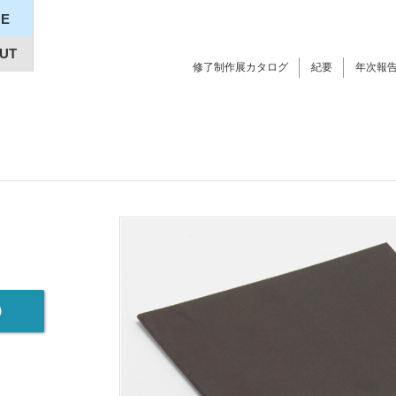
E
UT
修了制作展カタログ
紀要
年次報
）