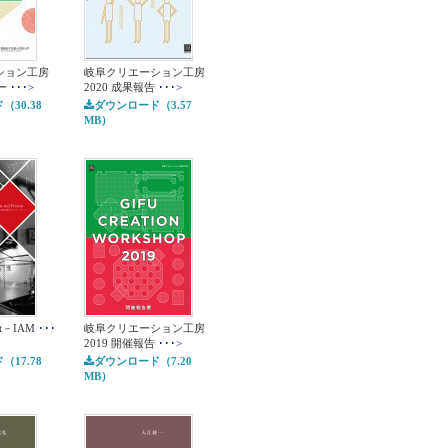
ション工房
岐阜クリエーション工房
ー
･･･>
2020 成果報告
･･･>
30.38
ダウンロード（3.57
MB）
ent－IAM
･･･
岐阜クリエーション工房
2019 開催報告
･･･>
17.78
ダウンロード（7.20
MB）