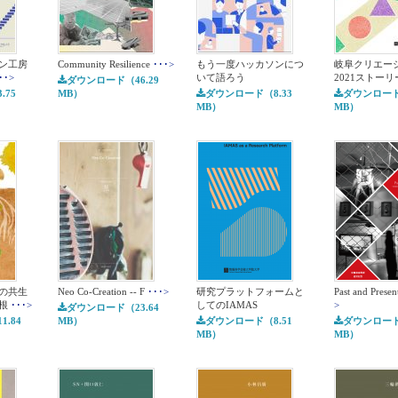
ン工房
Community Resilience
･･･>
もう一度ハッカソンにつ
岐阜クリエー
･･>
いて語ろう
2021ストーリ
ダウンロード（46.29
75
MB）
ダウンロード（8.33
ダウンロード（
MB）
MB）
の共生
Neo Co-Creation -- F
･･･>
研究プラットフォームと
Past and Pres
根
･･･>
してのIAMAS
>
ダウンロード（23.64
.84
MB）
ダウンロード（8.51
ダウンロード（
MB）
MB）