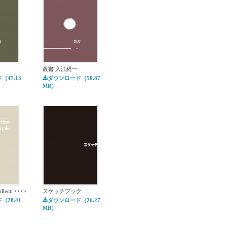
叢書 入江経一
47.13
ダウンロード（50.87
MB）
llecti
･･･>
スケッチブック
28.41
ダウンロード（26.27
MB）