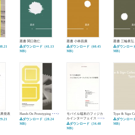
叢書 関口敦仁
叢書 小林昌廣
叢書 三輪眞弘
.21
ダウンロード（41.13
ダウンロード（60.45
ダウンロード（
MB）
MB）
MB）
成果発表
Hands On Prototyping
･･･>
モバイル端末のフィジカ
Type & Sign Co
ルインターフェイス
･･･>
.21
ダウンロード（28.24
ダウンロード（
MB）
ダウンロード（34.48
MB）
MB）