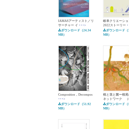
IAMASアーティスト／リ
岐阜クリエーショ
サーチャー イ
･･･>
2022ストーリー
･
ダウンロード（24.34
ダウンロード（3.
MB）
MB）
Composition，Decompos
根と茎と菌ー根尾
･･･>
ネットワーク （
ダウンロード（51.92
ダウンロード（11
MB）
MB）