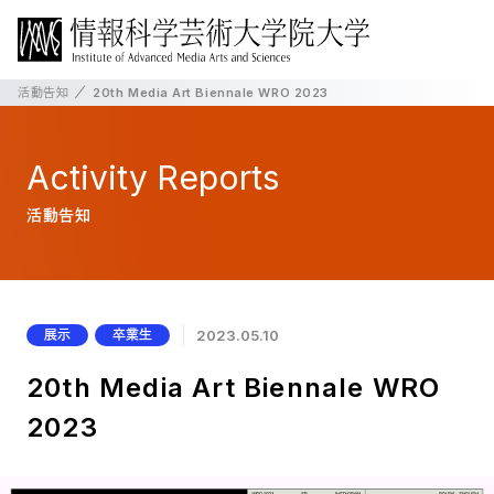
活動告知
20th Media Art Biennale WRO 2023
Activity
Reports
活動告知
展示
卒業生
2023.05.10
20th Media Art Biennale WRO
2023