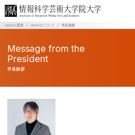
IAMAS概要
IAMASについて
学長挨拶
Message
from
the
President
学長挨拶