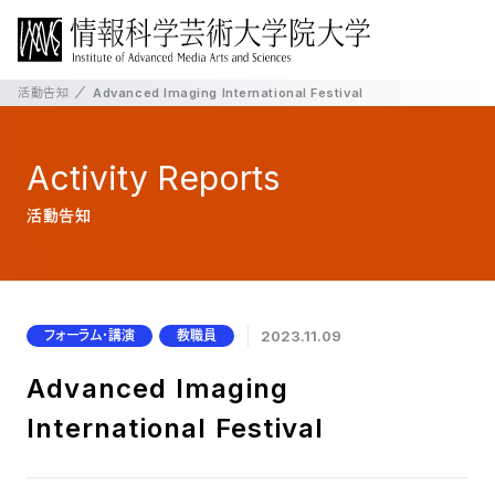
活動告知
Advanced Imaging International Festival
Activity
Reports
活動告知
フォーラム・講演
教職員
2023.11.09
Advanced Imaging
International Festival