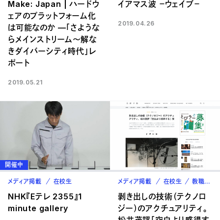
Make: Japan | ハードウ
イアマス波 －ウェイブ－
ェアのプラットフォーム化
2019.04.26
は可能なのか —「さような
らメインストリーム〜解な
きダイバーシティ時代」レ
ポート
2019.05.21
開催中
メディア掲載
在校生
メディア掲載
在校生
教職員
NHK『Eテレ 2355』1
剥き出しの技術（テクノロ
minute gallery
ジー）のアクチュアリティ。