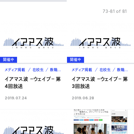
73-81 of 81
開催中
開催中
メディア掲載
在校生
教職員
卒業生
メディア掲載
在校生
教職員
イアマス波 －ウェイブ－ 第
イアマス波 －ウェイブ－ 第
4回放送
3回放送
2019.07.24
2019.06.28