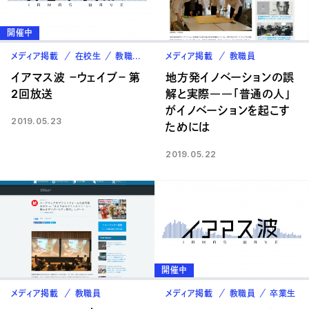
開催中
メディア掲載
在校生
教職員
卒業生
メディア掲載
教職員
イアマス波 －ウェイブ－ 第
地方発イノベーションの誤
2回放送
解と実際――「普通の人」
がイノベーションを起こす
2019.05.23
ためには
2019.05.22
開催中
メディア掲載
教職員
メディア掲載
教職員
卒業生