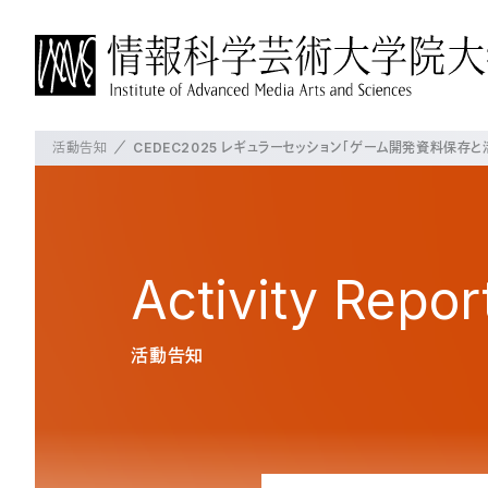
活動告知
CEDEC2025 レギュラーセッション「ゲーム開発資料保
IAMASについて
博士前期課程について
博士後期課程について
よく見られているページ
概要
概要
概要
IAMASについて
学長挨拶
教育の方針・特徴
教育の方針・特徴
Activity
Repor
沿革
教員の紹介
これからのIAMAS
授業・プロジェクト
授業・プロジェクト
大学パンフレット
活動告知
施設一覧
授業科目
授業科目
交通アクセス
プロジェクト
在校生の状況