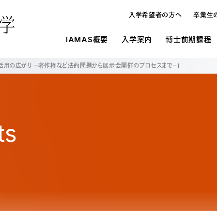
入学希望者の方へ
卒業生
IAMAS概要
入学案内
博士前期課程
存と活用の広がり －著作権など法的問題から展示会開催のプロセスまで－」
概要
IAMASの施設環境
入学案内
入学案内
メディ
研究
博士論
博士前期課程と博士後期課程
施設一覧
募集要項
募集要項
オープンハウス・進学相談会
入学案内
博士
学生寮
学費・奨学金
学費・奨学金
教員の
よくあ
よくあ
ts
入試の種類
メディア表現研究科
博士
研究生制度
大学情報の公開
在校生
留学生制度
博士前期課程と博士後期課程の違い
博士
教育情報の公表（法定事項）
情報科学芸術大学院大学に対する大学評
オープンハウス・進学相談会
博士
価（認証評価）結果
情報科学芸術大学院大学運営協議会