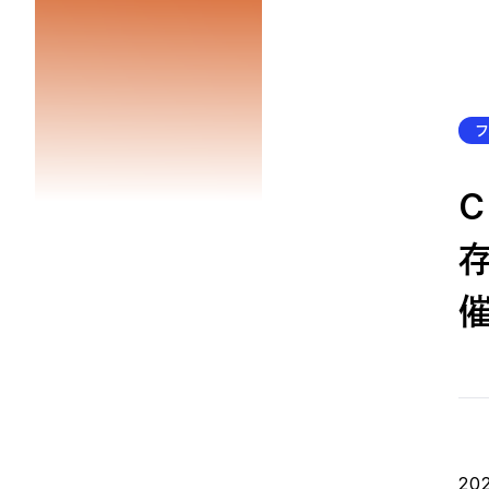
フ
C
2