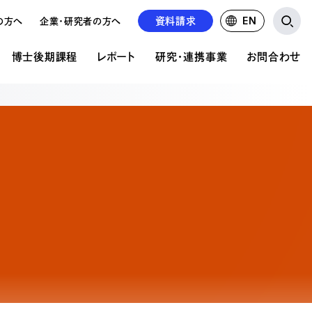
資料請求
EN
の方へ
企業・研究者の方へ
博士後期課程
レポート
研究・連携事業
お問合わせ
研究・連携事業
お問い合わせ
ア表現研究科について
文の公開
の違い
公的研究費について
資料請求について
共同研究・受託研究の実績
学校見学申込み
前期課程 概要
紹介
るご質問
るご質問
求人募集
前期課程 募集要項
情報掲載
の状況
後期課程 概要
後期課程 募集要項