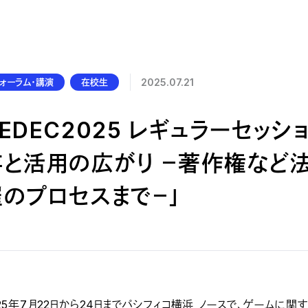
公的研究費の管理・監査体制
研究活動における不正行為への管理体制
ォーラム・講演
在校生
2025.07.21
EDEC2025 レギュラーセッ
存と活用の広がり －著作権など
催のプロセスまで－」
025年7月22日から24日までパシフィコ横浜 ノースで、ゲーム