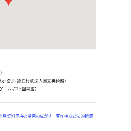
）
展示協会、独立行政法人国立美術館）
ゲームギフト図書館）
ゲーム開発資料保存と活用の広がり －著作権など法的問題