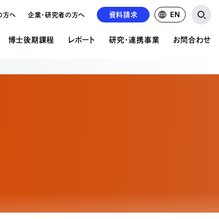
資料請求
EN
の方へ
企業・研究者の方へ
博士後期課程
レポート
研究・連携事業
お問合わせ
研究・連携事業
お問い合わせ
ア表現研究科について
文の公開
の違い
公的研究費について
資料請求について
共同研究・受託研究の実績
学校見学申込み
前期課程 概要
紹介
るご質問
るご質問
求人募集
前期課程 募集要項
情報掲載
の状況
後期課程 概要
後期課程 募集要項