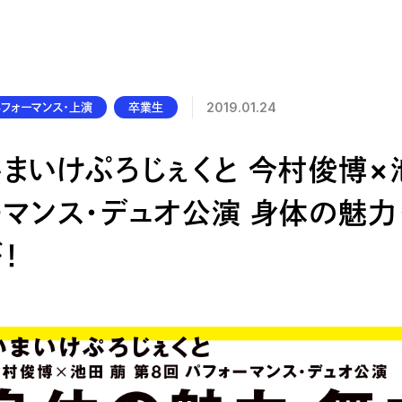
公的研究費の管理・監査体制
研究活動における不正行為への管理体制
フォーマンス・上演
卒業生
2019.01.24
いまいけぷろじぇくと 今村俊博×
ーマンス・デュオ公演 身体の魅力
！