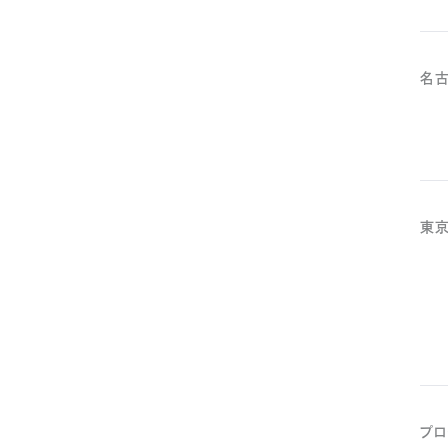
名
東
プロ