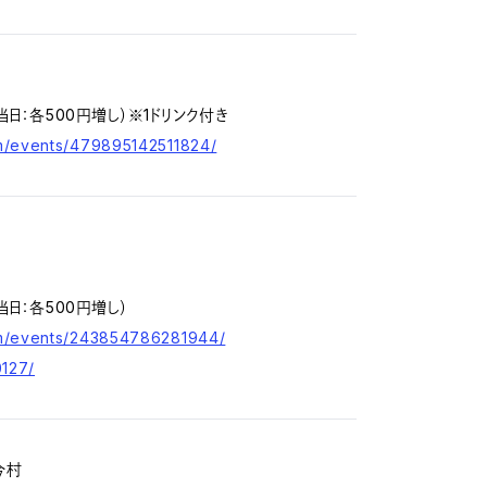
当日：各500円増し）※1ドリンク付き
m/events/479895142511824/
当日：各500円増し）
om/events/243854786281944/
0127/
今村