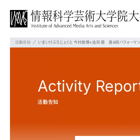
活動告知
いまいけぷろじぇくと 今村俊博×池田 萠 第8回パフォーマン
IAMASについて
博士前期課程について
博士後期課程について
よく見られているページ
概要
概要
概要
IAMASについて
学長挨拶
教育の方針・特徴
教育の方針・特徴
Activity
Repor
沿革
教員の紹介
これからのIAMAS
授業・プロジェクト
授業・プロジェクト
大学パンフレット
活動告知
施設一覧
授業科目
授業科目
交通アクセス
プロジェクト
在校生の状況