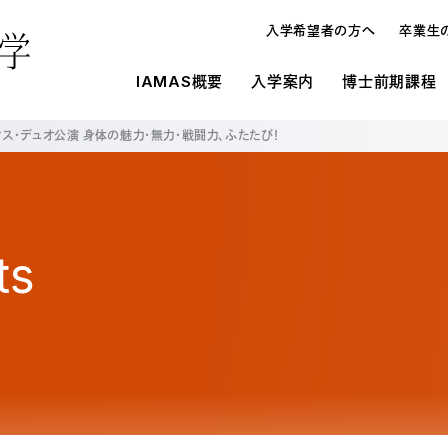
入学希望者の方へ
卒業生
IAMAS概要
入学案内
博士前期課程
ス・デュオ公演 身体の魅力・無力・戦闘力、ふたたび！
概要
IAMASの施設環境
入学案内
入学案内
メディ
研究
博士論
博士前期課程と博士後期課程
施設一覧
募集要項
募集要項
オープンハウス・進学相談会
入学案内
博士
学生寮
学費・奨学金
学費・奨学金
教員の
よくあ
よくあ
ts
入試の種類
メディア表現研究科
博士
研究生制度
大学情報の公開
在校生
留学生制度
博士前期課程と博士後期課程の違い
博士
教育情報の公表（法定事項）
情報科学芸術大学院大学に対する大学評
オープンハウス・進学相談会
博士
価（認証評価）結果
情報科学芸術大学院大学運営協議会