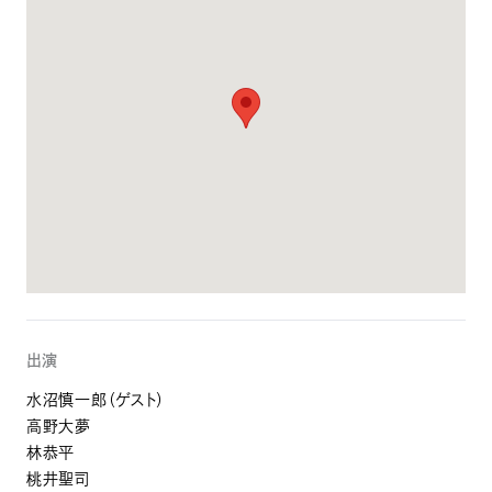
出演
水沼慎一郎（ゲスト）
高野大夢
林恭平
桃井聖司