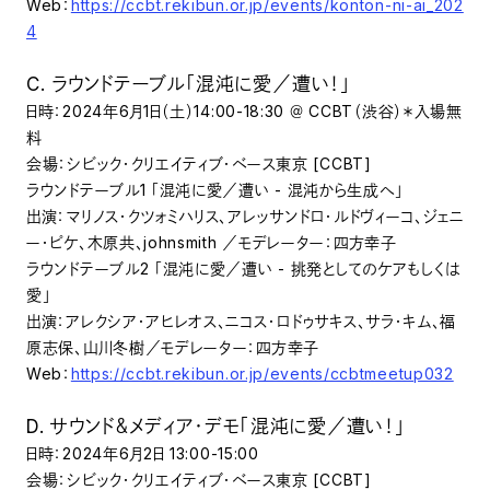
Web：
https://ccbt.rekibun.or.jp/events/konton-ni-ai_202
4
C. ラウンドテーブル「混沌に愛／遭い！」
日時：2024年6月1日（土）14:00-18:30 ＠ CCBT（渋谷）＊入場無
料
会場：シビック・クリエイティブ・ベース東京 [CCBT]
ラウンドテーブル1 「混沌に愛／遭い - 混沌から生成へ」
出演：マリノス・クツォミハリス、アレッサンドロ・ルドヴィーコ、ジェニ
ー・ピケ、木原共、johnsmith ／モデレーター：四方幸子
ラウンドテーブル2 「混沌に愛／遭い - 挑発としてのケアもしくは
愛」
出演：アレクシア・アヒレオス、ニコス・ロドゥサキス、サラ・キム、福
原志保、山川冬樹／モデレーター：四方幸子
Web：
https://ccbt.rekibun.or.jp/events/ccbtmeetup032
D. サウンド＆メディア・デモ「混沌に愛／遭い！」
日時：2024年6月2日 13:00-15:00
会場：シビック・クリエイティブ・ベース東京 [CCBT]