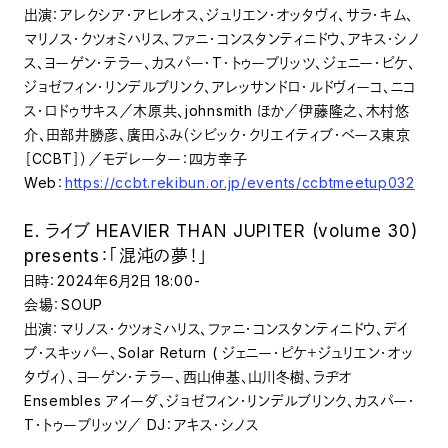
出演：アレクシア・アヒレオス、ジュリエン・オッタヴィ、サラ・キム、
マリノス・クツォミハリス、ファニ・コンスタンティニドウ、アキス・シノ
ス、ヨーゲン・テラー、カスパー・T・トゥープリッツ、ジェニー・ピケ、
ジョゼフィン・リンデルブリンク、アレッサンドロ・ルドヴィーコ、ニコ
ス・ロドゥサキス／木原共、johnsmith ほか／伊藤隆之、木村悠
介、田部井勝彦、廣田ふみ（シビック・クリエイティブ・ベース東京
［CCBT］）／モデレーター：四方幸子
Web：
https://ccbt.rekibun.or.jp/events/ccbtmeetup032
E. ライブ HEAVIER THAN JUPITER (volume 30)
presents：「混沌の夢！」
日時：2024年6月2日 18:00-
会場：SOUP
出演：マリノス・クツォミハリス、ファニ・コンスタンティニドウ、デイ
ブ・スキッパー、Solar Return ( ジェニー・ピケ＋ジュリエン・オッ
タヴィ）、ヨーゲン・テラー、西山伸基、山川冬樹、ラヂオ
Ensembles アイーダ、ジョゼフィン・リンデルブリンク、カスパー・
T・トゥープリッツ／ DJ：アキス・シノス