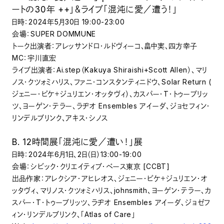
ートの30年 ++」＆ライブ「混沌に愛／遭う！」
日時：2024年5月30日 19:00-23:00
会場：SUPER DOMMUNE
トーク出演者：アレッサンドロ・ルドヴィーコ、畠中実、四方幸子
MC：宇川直宏
ライブ出演者：Ai.step（Kakuya Shiraishi+Scott Allen）、マリ
ノス・クツォミハリス、ファニ・コンスタンティニドウ、Solar Return (
ジェニー・ピケ＋ジュリエン・オッタヴィ）、カスパー・T・トゥープリッ
ツ、ヨーゲン・テラー、ラヂオ Ensembles アイーダ、ジョセフィン・
リンデルブリンク、アキス・シノス
B. 12時間展「混沌に愛／遭い！」展
日時：2024年6月1日、2日（日）13:00-19:00
会場：シビック・クリエイティブ・ベース東京 [CCBT]
出品作家：アレクシア・アヒレオス、ジェニー・ピケ＋ジュリエン・オ
ッタヴィ、マリノス・クツォミハリス、johnsmith、ヨーゲン・テラー、カ
スパー・T・トゥープリッツ、ラヂオ Ensembles アイーダ、ジョゼフ
ィン・リンデルブリンク、「Atlas of Care」