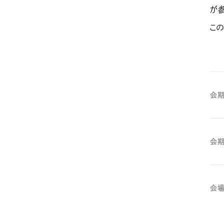
が
この
会期
会期
会場