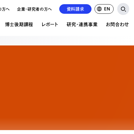
資料請求
EN
の方へ
企業・研究者の方へ
博士後期課程
レポート
研究・連携事業
お問合わせ
研究・連携事業
お問い合わせ
ア表現研究科について
文の公開
の違い
公的研究費について
資料請求について
共同研究・受託研究の実績
学校見学申込み
前期課程 概要
紹介
るご質問
るご質問
求人募集
前期課程 募集要項
情報掲載
の状況
後期課程 概要
後期課程 募集要項