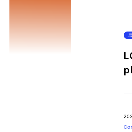
L
p
20
Co