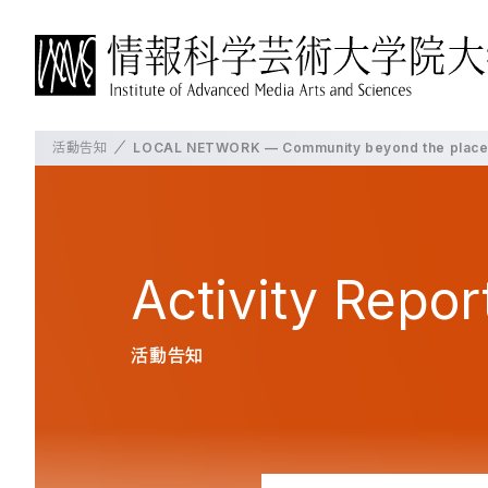
活動告知
LOCAL NETWORK — Community beyond the plac
IAMASについて
博士前期課程について
博士後期課程について
よく見られているページ
概要
概要
概要
IAMASについて
学長挨拶
教育の方針・特徴
教育の方針・特徴
Activity
Repor
沿革
教員の紹介
これからのIAMAS
授業・プロジェクト
授業・プロジェクト
大学パンフレット
活動告知
施設一覧
授業科目
授業科目
交通アクセス
プロジェクト
在校生の状況