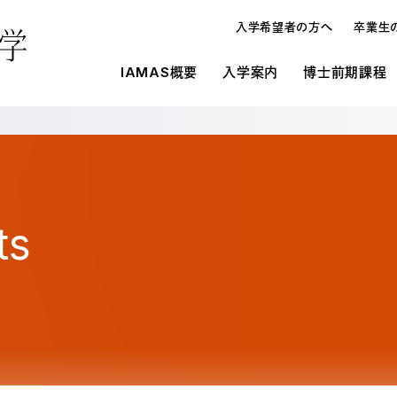
入学希望者の方へ
卒業生
IAMAS概要
入学案内
博士前期課程
e
概要
IAMASの施設環境
入学案内
入学案内
メディ
研究
博士論
博士前期課程と博士後期課程
施設一覧
募集要項
募集要項
オープンハウス・進学相談会
入学案内
博士
学生寮
学費・奨学金
学費・奨学金
教員の
よくあ
よくあ
ts
入試の種類
メディア表現研究科
博士
研究生制度
大学情報の公開
在校生
留学生制度
博士前期課程と博士後期課程の違い
博士
教育情報の公表（法定事項）
情報科学芸術大学院大学に対する大学評
オープンハウス・進学相談会
博士
価（認証評価）結果
情報科学芸術大学院大学運営協議会