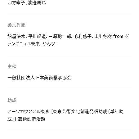
四方幸子、渡邉朋也
参加作家
飴屋法水、平川紀道、三原聡一郎、毛利悠子、山川冬樹 from グ
ランギニョル未来、やんツー
主催
一般社団法人 日本美術継承協会
助成
アーツカウンシル東京 [東京芸術文化創造発信助成（単年助
成）] 芸術創造活動