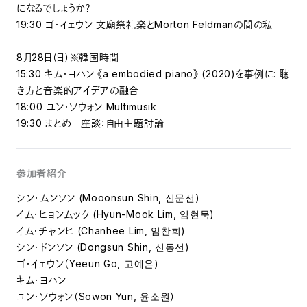
になるでしょうか？
19:30 ゴ・イェウン 文廟祭礼楽とMorton Feldmanの間の私
8月28日（日）※韓国時間
15:30 キム・ヨハン 《a embodied piano》 (2020)を事例に: 聴
き方と音楽的アイデアの融合
18:00 ユン・ソウォン Multimusik
19:30 まとめ―座談：自由主題討論
参加者紹介
シン・ムンソン (Mooonsun Shin, 신문선)
イム・ヒョンムック (Hyun-Mook Lim, 임현묵)
イム・チャンヒ (Chanhee Lim, 임찬희)
シン・ドンソン (Dongsun Shin, 신동선)
ゴ・イェウン（Yeeun Go, 고예은)
キム・ヨハン
ユン・ソウォン（Sowon Yun, 윤소원）