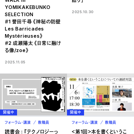
WALK III
語り」
YOMIKAKEBUNKO
2025.10.30
SELECTION
＃1 誉田千尋 《神秘の防壁
Les Barricades
Mystérieuses》
＃2 成瀬陽太 《日常に融け
る像/zoe》
2025.11.05
開催中
開催中
フォーラム・講演
教職員
フォーラム・講演
教職員
読書会 : 『テクノロジーっ
＜第1回＞本を書くというこ