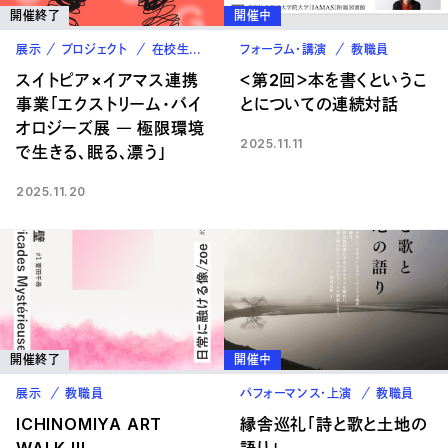
開催終了
開催中
展示
プロジェクト
在校生
教職員
フォーラム・講演
教職員
スイトピア×イアマス連携
＜第2回＞本を書くというこ
事業「エクストリーム・バイ
とについての連続対話
オロジーズ展 ― 極限環境
2025.11.11
で生きる、眠る、漂う」
2025.11.20
開催終了
開催中
展示
教職員
パフォーマンス・上演
教職員
ICHINOMIYA ART
縁舎巡礼「詩と歌と土地の