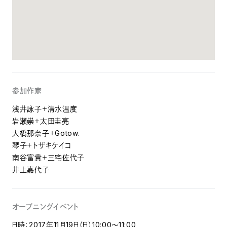
参加作家
浅井詠子＋清水温度
岩瀬崇＋太田圭亮
大橋那奈子＋Gotow.
琴子＋トザキケイコ
南谷富貴＋三宅佐代子
井上嘉代子
オープニングイベント
日時：2017年11月19日（日）10:00～11:00