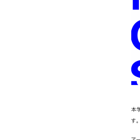
本
す。
ア