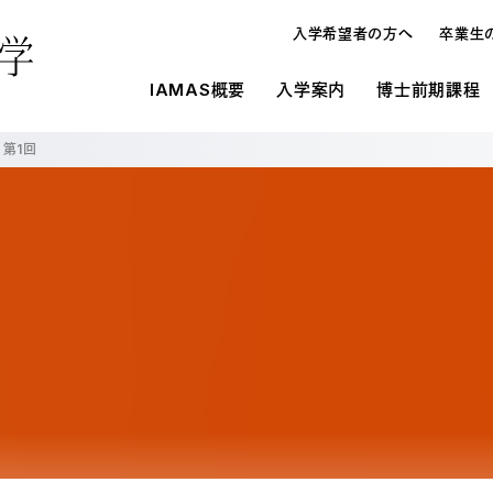
入学希望者の方へ
卒業生
IAMAS概要
入学案内
博士前期課程
 第1回
概要
IAMASの施設環境
入学案内
入学案内
メディ
研究
博士論
博士前期課程と博士後期課程
施設一覧
募集要項
募集要項
オープンハウス・進学相談会
入学案内
博士
学生寮
学費・奨学金
学費・奨学金
教員の
よくあ
よくあ
入試の種類
メディア表現研究科
博士
研究生制度
大学情報の公開
在校生
留学生制度
博士前期課程と博士後期課程の違い
博士
教育情報の公表（法定事項）
情報科学芸術大学院大学に対する大学評
オープンハウス・進学相談会
博士
価（認証評価）結果
情報科学芸術大学院大学運営協議会