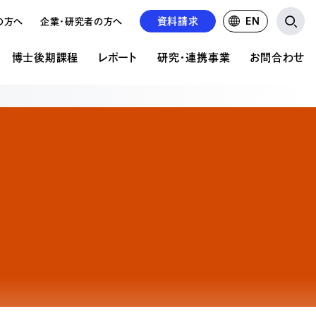
資料請求
EN
の方へ
企業・研究者の方へ
博士後期課程
レポート
研究・連携事業
お問合わせ
研究・連携事業
お問い合わせ
ア表現研究科について
文の公開
の違い
公的研究費について
資料請求について
共同研究・受託研究の実績
学校見学申込み
前期課程 概要
紹介
るご質問
るご質問
求人募集
前期課程 募集要項
情報掲載
の状況
後期課程 概要
後期課程 募集要項