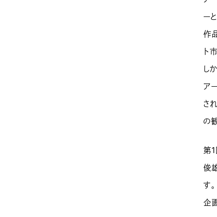
ー
作
ト
し
ア
さ
の
第
俊
す。
企