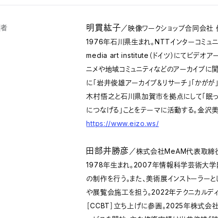
明貫紘子
壇者
／映像ワークショップ合同会社 
1976年石川県生まれ。NTTインターコミュニケ
media art institute（ドイツ）に
ニメや地域コミュニティなどのアーカイブに
に「岩井俊雄アーカイブ＆リサーチ」「かがが」
木村悟之と石川県加賀市を拠点にして「眠っ
につなげる」ことをテーマに活動する。金
https://www.eizo.ws/
田部井勝彦
／株式会社MeAM代表取締
1978年生まれ。2007年情報科学芸術大学
の制作を行う。また、美術展インストーラー
や展覧会施工を担う。2022年テクニカルデ
［CCBT］立ち上げに参画。2025年株式会