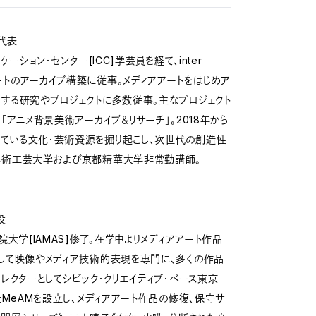
代表
ーション・センター[ICC]学芸員を経て、inter
てビデオアートのアーカイブ構築に従事。メディアアートをはじめア
関する研究やプロジェクトに多数従事。主なプロジェクト
「アニメ背景美術アーカイブ＆リサーチ」。2018年から
ている文化・芸術資源を掘り起こし、次世代の創造性
沢美術工芸大学および京都精華大学非常勤講師。
役
院大学[IAMAS]修了。在学中よりメディアアート作品
として映像やメディア技術的表現を専門に、多くの作品
ィレクターとしてシビック・クリエイティブ・ベース東京
社MeAMを設立し、メディアアート作品の修復、保守サ