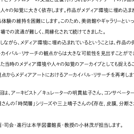
と人々の知覚に大きく依存します。作品がメディア環境に埋め込ま
品体験の維持を困難にします。このため、美術館やギャラリーとい
市場での流通が難しく、周縁化されて続けてきました。
かしながら、メディア環境に埋め込まれているということは、作品の
ーカイバル・リサーチの観点からは大きな可能性を見出すことがで
れた当時のメディア環境や人々の知覚のアーカイブとしても捉える
観点からメディアアートにおけるアーカイバル・リサーチを再考しま
1回は、アーキビスト／キュレーターの明貫紘子さん、コンサベータ
雄さんの「時間層」シリーズや三上晴子さんの《存在，皮膜，分断
画・司会・進行は本学図書館長・教授の小林茂が担当します。