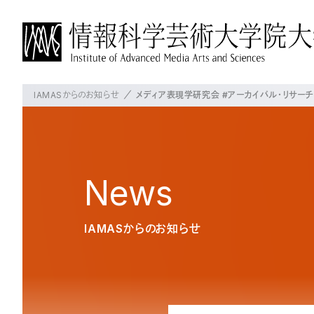
IAMASからのお知らせ
メディア表現学研究会 #アーカイバル・リサーチ
IAMASについて
博士前期課程について
博士後期課程について
よく見られているページ
概要
概要
概要
IAMASについて
学長挨拶
教育の方針・特徴
教育の方針・特徴
News
沿革
教員の紹介
これからのIAMAS
授業・プロジェクト
授業・プロジェクト
大学パンフレット
IAMASからのお知らせ
施設一覧
授業科目
授業科目
交通アクセス
プロジェクト
在校生の状況