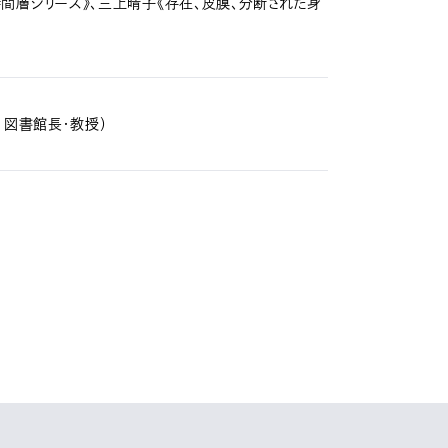
間層シリーズ》、三上晴子《存在、皮膜、分断された身
］図書館長・教授）