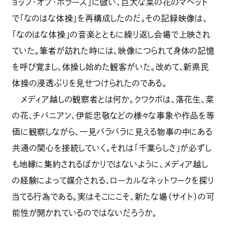
ョップ・オブ・ホラーズ」に倣い、巨大な菜の花のマペット
で「なのはな体操」を再構成したのだ。その記録映像は、
「なのはな体操」の音楽とともに繰り返し会場で上映され
ていた。筆者が訪れた時には、映像につられて身体の記憶
を呼び覚まし、体操し始めた観客がいた。改めて、新県民
体操の浸透ぶりを見せつけられたのである。
メディア越しの観察者とは何か。クワクボは、落花生、菜
の花、チバニアン、伊能忠敬などの様々な事象や作品を等
価に観察しながら、一見バラバラに見える物事の中にある
共通の関心を接続していく。それは「千葉らしさ」が必ずし
も地縁に集約されるばかりではないように、メディア越し
の経験によって媒介される、ローカルなネットワークを探り
当てる行為である。実はそこにこそ、新たな場（サイト）の可
能性が開かれているのではないだろうか。