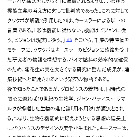
一された様式をもたらす」に象徴されるような、いわゆる
機能主義の考え方に対して批判的であった。これに対して
クワクボが解説で引用したのは、キースラーによる以下の
言葉である。「形は機能に従わない。機能はビジョンに従
う。ビジョンは現実に従う。」
そこから、千葉の特産物を
※3
モチーフに、クワクボはキースラーのビジョンに感銘を受け
た研究者の物語を構想する。バイオ燃料の効率的な確保
のため、落花生の実を大きくする研究に励んだ成果が、建
築技術へと転用されるという架空の物語である。
後で知ったことであるが、グロピウスの着想は、同時代の
関心に遡れば19世紀の生物学、ジャン・バティスト・ラマ
ルクが提唱した生物の進化論「用不用説」が源流とされ
る。つまり、生物を機能的に捉えようとする思想の延長上
にバウハウスのデザインの美学が生まれた。キースラーは、