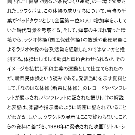
画された「健康で明るい県民づくり運動」の一環で発案さ
れた。クワクボは、この体操の成り立ちについて、当時の千
葉がベッドタウンとして全国第一位の人口増加率を示して
いた時代背景を考察する。そして、知事の生まれ育った環
境から、ラジオ体操（国民保健体操）の放送や郵便局員に
よるラジオ体操の普及活動を経験したのではないかと推
測する。体操はしばしば動員と重ね合わせられるが、その
イメージを払拭し平和主義の運動として仕立てられたの
が、新県民体操という読みである。発表当時を示す資料と
して、「なのはな体操（新県民体操）」のレコードやパンフレ
ットが展示され、パンフレットに記された振り付けの解説
と表記は、楽譜や指示書のように綿密に記されていること
がわかる。しかし、クワクボの展示はここで終わらない。これ
らの資料に基づき、1986年に発表された映画「リトル・シ