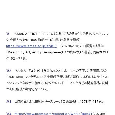
※1
IAMAS ARTIST FILE #06 『みるこころみるかえりみる』クワクボリョウ
タ 会田大也（2018年9月8日〜11月3日、岐阜県美術館）
https://www.iamas.ac.jp/af/06/
（2023年10月20日閲覧）拙稿は
「Design by Art, Art by Design——クワクボリョウタの作品」同展カタロ
グ、62～77頁。
※2
マルセル・デュシャン《与えられたとせよ 1.水の落下、2.照明用ガス》
1946-66年、フィラデルフィア美術館所蔵。通称「遺作」。本作には、サイトス
ペシフィックな展示に加えて、試作やメモ、ドローイングなどの関連作品、資料
があり、解読の対象となっている。
※3
山口勝弘『環境芸術家キースラー』（美術出版社、1978年）187頁。
※4
https://www.moma.org/collection/works/80641
（2023年