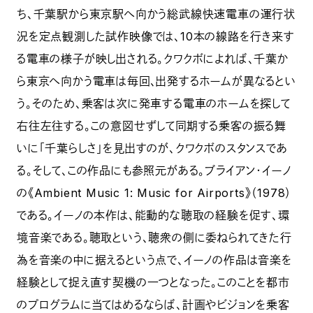
ち、千葉駅から東京駅へ向かう総武線快速電車の運行状
況を定点観測した試作映像では、10本の線路を行き来す
る電車の様子が映し出される。クワクボによれば、千葉か
ら東京へ向かう電車は毎回、出発するホームが異なるとい
う。そのため、乗客は次に発車する電車のホームを探して
右往左往する。この意図せずして同期する乗客の振る舞
いに「千葉らしさ」を見出すのが、クワクボのスタンスであ
る。そして、この作品にも参照元がある。ブライアン・イーノ
の《Ambient Music 1: Music for Airports》（1978）
である。イーノの本作は、能動的な聴取の経験を促す、環
境音楽である。聴取という、聴衆の側に委ねられてきた行
為を音楽の中に据えるという点で、イーノの作品は音楽を
経験として捉え直す契機の一つとなった。このことを都市
のプログラムに当てはめるならば、計画やビジョンを乗客