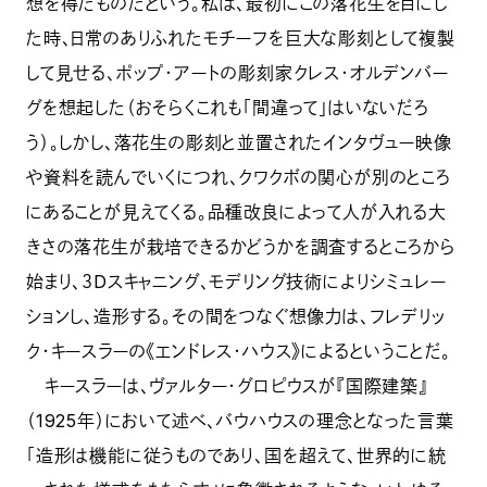
想を得たものだという。私は、最初にこの落花生を目にし
た時、日常のありふれたモチーフを巨大な彫刻として複製
して見せる、ポップ・アートの彫刻家クレス・オルデンバー
グを想起した（おそらくこれも「間違って」はいないだろ
う）。しかし、落花生の彫刻と並置されたインタヴュー映像
や資料を読んでいくにつれ、クワクボの関心が別のところ
にあることが見えてくる。品種改良によって人が入れる大
きさの落花生が栽培できるかどうかを調査するところから
始まり、３Dスキャニング、モデリング技術によりシミュレー
ションし、造形する。その間をつなぐ想像力は、フレデリッ
ク・キースラーの《エンドレス・ハウス》によるということだ。
キースラーは、ヴァルター・グロピウスが『国際建築』
（1925年）において述べ、バウハウスの理念となった言葉
「造形は機能に従うものであり、国を超えて、世界的に統