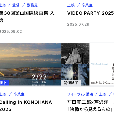
上映
受賞
教職員
上映
卒業生
第30回釜山国際映画祭 入
VIDEO PARTY 202
選
2025.07.29
2025.09.02
催中
開催終了
上映
卒業生
フォーラム・講演
上映
Calling in KONOHANA
前田真二郎×芹沢洋一
2025
「映像から見えるもの