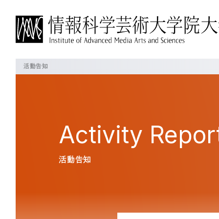
活動告知
IAMASについて
博士前期課程について
博士後期課程について
よく見られているページ
概要
概要
概要
IAMASについて
学長挨拶
教育の方針・特徴
教育の方針・特徴
Activity
Repor
沿革
教員の紹介
これからのIAMAS
授業・プロジェクト
授業・プロジェクト
大学パンフレット
活動告知
施設一覧
授業科目
授業科目
交通アクセス
プロジェクト
在校生の状況