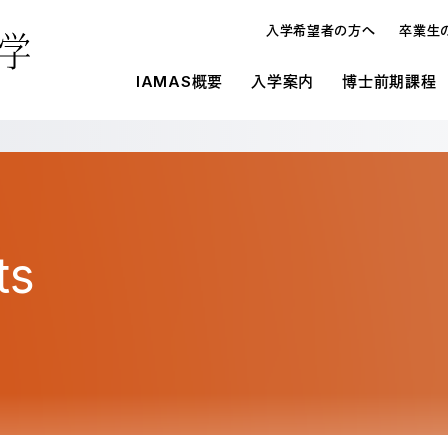
入学希望者の方へ
卒業生
IAMAS概要
入学案内
博士前期課程
概要
IAMASの施設環境
入学案内
入学案内
メディ
研究
博士論
博士前期課程と博士後期課程
施設一覧
募集要項
募集要項
オープンハウス・進学相談会
入学案内
博士
学生寮
学費・奨学金
学費・奨学金
教員の
よくあ
よくあ
ts
入試の種類
メディア表現研究科
博士
研究生制度
大学情報の公開
在校生
留学生制度
博士前期課程と博士後期課程の違い
博士
教育情報の公表（法定事項）
情報科学芸術大学院大学に対する大学評
オープンハウス・進学相談会
博士
価（認証評価）結果
情報科学芸術大学院大学運営協議会