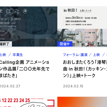
催終了
開催中
上映
卒業生
フォーラム・講演
上映
Calling企画 アニメーショ
おおしまたくろう「滑
ン作品展「二〇〇光年先で
曲 in 秋田！（カッキン
まばたき」
ン）」上映＋トーク
2024.02.27
2024.02.15