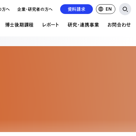
資料請求
EN
の方へ
企業・研究者の方へ
博士後期課程
レポート
研究・連携事業
お問合わせ
研究・連携事業
お問い合わせ
ア表現研究科について
文の公開
の違い
公的研究費について
資料請求について
共同研究・受託研究の実績
学校見学申込み
前期課程 概要
紹介
るご質問
るご質問
求人募集
前期課程 募集要項
情報掲載
の状況
後期課程 概要
後期課程 募集要項