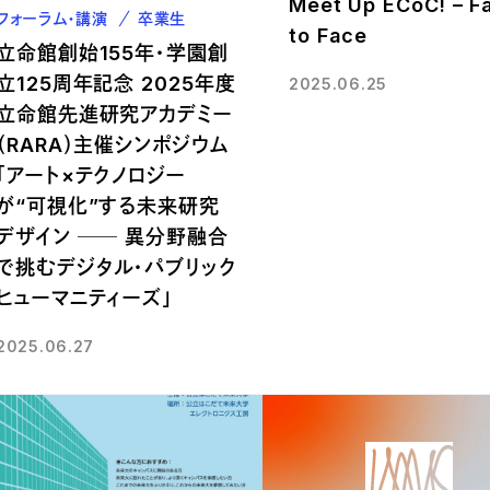
Meet Up ECoC! – F
フォーラム・講演
卒業生
to Face
立命館創始155年・学園創
立125周年記念 2025年度
2025.06.25
立命館先進研究アカデミー
（RARA）主催シンポジウム
「アート×テクノロジー
が“可視化”する未来研究
デザイン ── 異分野融合
で挑むデジタル・パブリック
ヒューマニティーズ」
2025.06.27