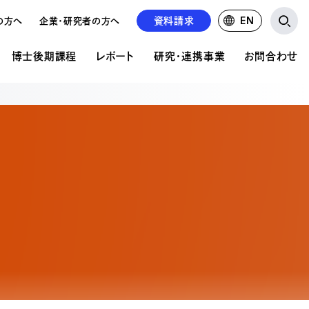
資料請求
EN
の方へ
企業・研究者の方へ
博士後期課程
レポート
研究・連携事業
お問合わせ
研究・連携事業
お問い合わせ
ア表現研究科について
文の公開
の違い
公的研究費について
資料請求について
共同研究・受託研究の実績
学校見学申込み
前期課程 概要
紹介
るご質問
るご質問
求人募集
前期課程 募集要項
情報掲載
の状況
後期課程 概要
後期課程 募集要項