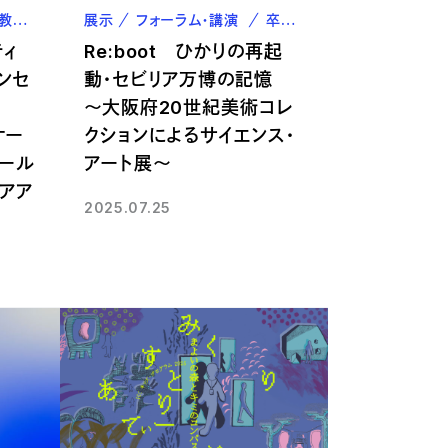
教職員
展示
フォーラム・講演
卒業生
ティ
Re:boot ひかりの再起
ンセ
動・セビリア万博の記憶
～大阪府20世紀美術コレ
ケー
クションによるサイエンス・
ール
アート展～
ィアア
2025.07.25