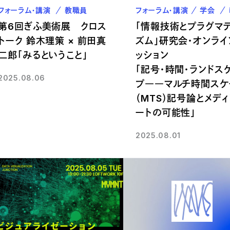
フォーラム・講演
教職員
フォーラム・講演
学会
第6回ぎふ美術展 クロス
「情報技術とプラグマ
トーク 鈴木理策 × 前田真
ズム」研究会・オンライ
二郎「みるということ」
ッション
「記号・時間・ランドス
2025.08.06
プ――マルチ時間スケ
（MTS）記号論とメデ
ートの可能性」
2025.08.01