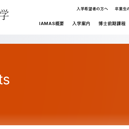
入学希望者の方へ
卒業生
IAMAS概要
入学案内
博士前期課程
概要
IAMASの施設環境
入学案内
入学案内
メディ
研究
博士論
博士前期課程と博士後期課程
施設一覧
募集要項
募集要項
オープンハウス・進学相談会
入学案内
博士
学生寮
学費・奨学金
学費・奨学金
教員の
よくあ
よくあ
ts
入試の種類
メディア表現研究科
博士
研究生制度
大学情報の公開
在校生
留学生制度
博士前期課程と博士後期課程の違い
博士
教育情報の公表（法定事項）
情報科学芸術大学院大学に対する大学評
オープンハウス・進学相談会
博士
価（認証評価）結果
情報科学芸術大学院大学運営協議会