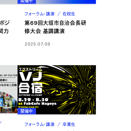
開催中
フォーラム・講演
在校生
ポジ
第69回大垣市自治会長研
間力
修大会 基調講演
2025.07.09
開催中
卒業生
フォーラム・講演
卒業生