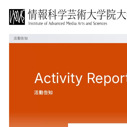
活動告知
IAMASについて
博士前期課程について
博士後期課程について
よく見られているページ
概要
概要
概要
IAMASについて
学長挨拶
教育の方針・特徴
教育の方針・特徴
Activity
Repor
沿革
教員の紹介
これからのIAMAS
授業・プロジェクト
授業・プロジェクト
大学パンフレット
活動告知
施設一覧
授業科目
授業科目
交通アクセス
プロジェクト
在校生の状況