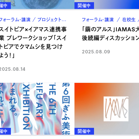
催中
開催中
フォーラム・講演
プロジェクト
在校生
フォーラム・講演
教職員
在校生
スイトピア×イアマス連携事
「繭のアルス」IAMAS
業 プレワークショップ「スイ
後続編ディスカッショ
トピアでクマムシを見つけ
2025.08.09
よう！」
2025.08.14
催中
開催中