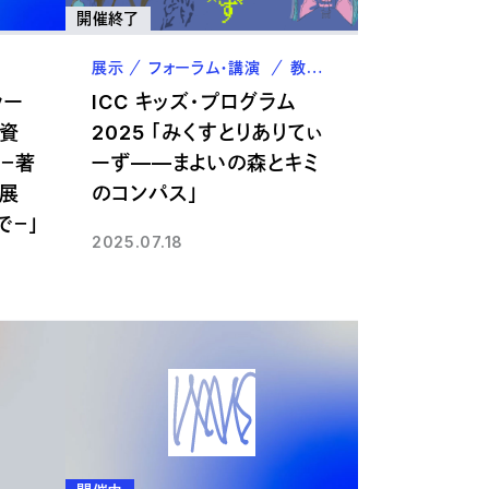
開催終了
展示
フォーラム・講演
教職員
卒業生
ラー
ICC キッズ・プログラム
発資
2025 「みくすとりありてぃ
－著
ーず——まよいの森とキミ
展
のコンパス」
で－」
2025.07.18