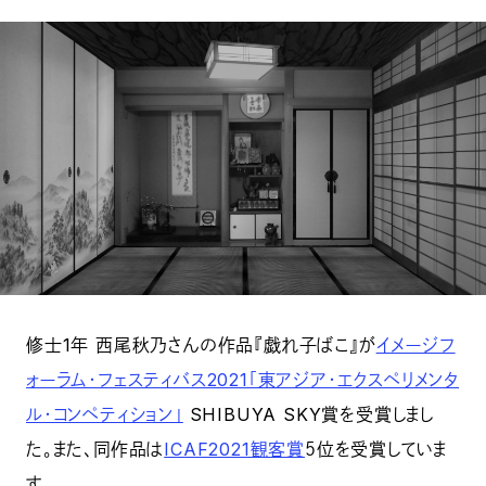
修士1年 西尾秋乃さんの作品『戯れ子ばこ』が
イメージフ
ォーラム・フェスティバス2021「東アジア・エクスペリメンタ
ル・コンペティション」
SHIBUYA SKY賞を受賞しまし
た。また、同作品は
ICAF2021観客賞
５位を受賞していま
す。