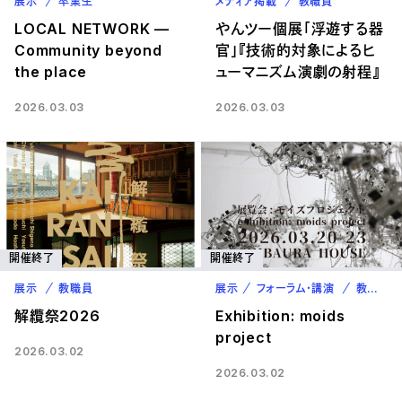
展示
卒業生
メディア掲載
教職員
LOCAL NETWORK —
やんツー個展「浮遊する器
Community beyond
官」『技術的対象によるヒ
the place
ューマニズム演劇の射程』
2026.03.03
2026.03.03
開催終了
開催終了
展示
教職員
展示
フォーラム・講演
教職員
解纜祭2026
Exhibition: moids
project
2026.03.02
2026.03.02