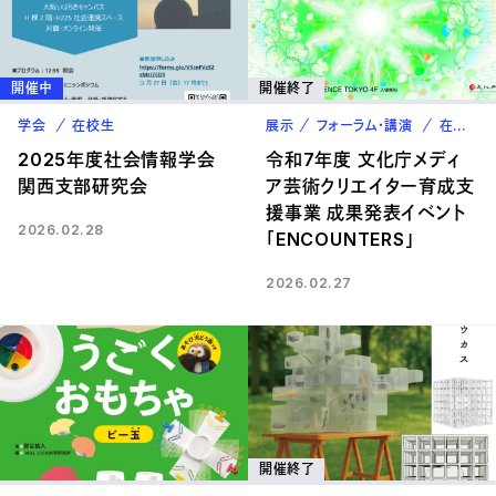
開催中
開催終了
学会
在校生
展示
フォーラム・講演
在校生
2025年度社会情報学会
令和7年度 文化庁メディ
関西支部研究会
ア芸術クリエイター育成支
援事業 成果発表イベント
2026.02.28
「ENCOUNTERS」
2026.02.27
開催終了