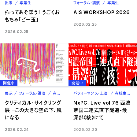
出版
卒業生
フォーラム・講演
卒業生
作ってあそぼう！ うごくお
AIS WORKSHOP 2026
もちゃ「ビー玉」
2026.02.25
2026.02.25
開催中
開催中
展示
フォーラム・講演
在校生
教職員
パフォーマンス・上演
卒業生
在校生
教
クリティカル・サイクリング
NxPC. Live vol.76 西濃
展 －この大きな空の下、風
帝国二連式直下隧道-最
になる
深部《核》にて
2026.02.24
2026.02.20