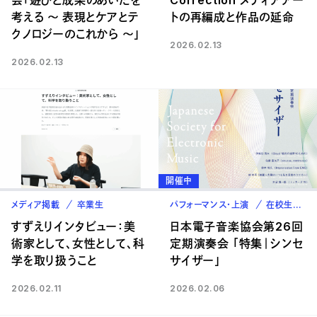
会「遊びと成果のあいだを
Correction メディアアー
考える ～ 表現とケアとテ
トの再編成と作品の延命
クノロジーのこれから ～」
2026.02.13
2026.02.13
開催中
メディア掲載
卒業生
パフォーマンス・上演
在校生
卒
すずえりインタビュー：美
日本電子音楽協会第26回
術家として、女性として、科
定期演奏会 「特集｜シンセ
学を取り扱うこと
サイザー」
2026.02.11
2026.02.06