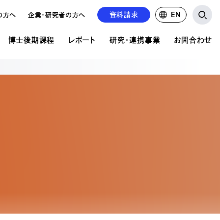
資料請求
EN
の方へ
企業・研究者の方へ
博士後期課程
レポート
研究・連携事業
お問合わせ
研究・連携事業
お問い合わせ
ア表現研究科について
文の公開
の違い
公的研究費について
資料請求について
共同研究・受託研究の実績
学校見学申込み
前期課程 概要
紹介
るご質問
るご質問
求人募集
前期課程 募集要項
情報掲載
の状況
後期課程 概要
後期課程 募集要項