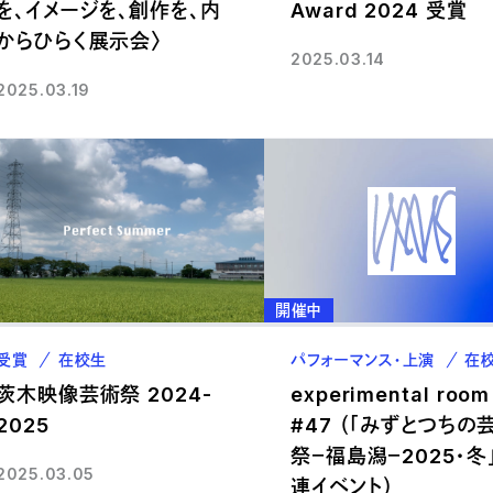
を、イメージを、創作を、内
Award 2024 受賞
からひらく展示会〉
2025.03.14
2025.03.19
開催中
受賞
在校生
パフォーマンス・上演
在
茨木映像芸術祭 2024-
experimental room
2025
#47 （「みずとつちの
祭－福島潟－2025・冬
2025.03.05
連イベント）