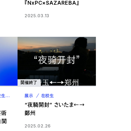
『NxPC×SAZAREBA』
2025.03.13
開催終了
校生
教職員
展示
在校生
“夜騎開封” さいたま←→
芸術
鄭州
」関
2025.02.26