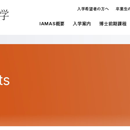
入学希望者の方へ
卒業生
IAMAS概要
入学案内
博士前期課程
概要
IAMASの施設環境
入学案内
入学案内
メディ
研究
博士論
博士前期課程と博士後期課程
施設一覧
募集要項
募集要項
オープンハウス・進学相談会
入学案内
博士
学生寮
学費・奨学金
学費・奨学金
教員の
よくあ
よくあ
ts
入試の種類
メディア表現研究科
博士
研究生制度
大学情報の公開
在校生
留学生制度
博士前期課程と博士後期課程の違い
博士
教育情報の公表（法定事項）
情報科学芸術大学院大学に対する大学評
オープンハウス・進学相談会
博士
価（認証評価）結果
情報科学芸術大学院大学運営協議会