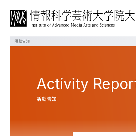
活動告知
IAMASについて
博士前期課程について
博士後期課程について
よく見られているページ
概要
概要
概要
IAMASについて
学長挨拶
教育の方針・特徴
教育の方針・特徴
Activity
Repor
沿革
教員の紹介
これからのIAMAS
授業・プロジェクト
授業・プロジェクト
大学パンフレット
活動告知
施設一覧
授業科目
授業科目
交通アクセス
プロジェクト
在校生の状況