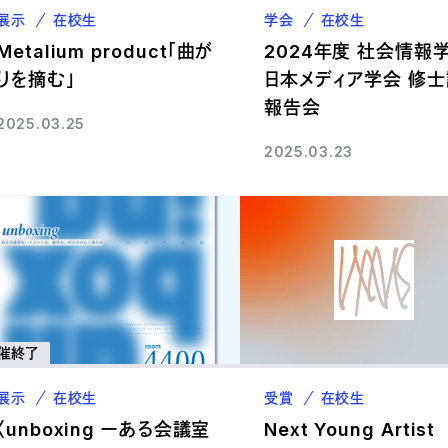
展示
在校生
学会
在校生
Metalium product「曲が
2024年度 社会情報
りを摘む」
日本メディア学会 修
報告会
2025.03.25
2025.03.23
催終了
展示
在校生
受賞
在校生
〈unboxing ーある会議室
Next Young Artist