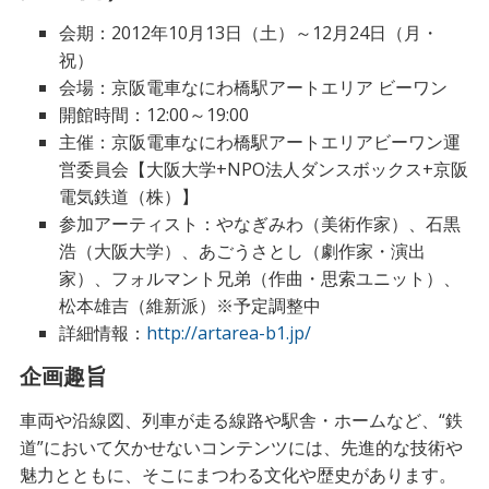
会期：2012年10月13日（土）～12月24日（月・
祝）
会場：京阪電車なにわ橋駅アートエリア ビーワン
開館時間：12:00～19:00
主催：京阪電車なにわ橋駅アートエリアビーワン運
営委員会【大阪大学+NPO法人ダンスボックス+京阪
電気鉄道（株）】
参加アーティスト：やなぎみわ（美術作家）、石黒
浩（大阪大学）、あごうさとし（劇作家・演出
家）、フォルマント兄弟（作曲・思索ユニット）、
松本雄吉（維新派）※予定調整中
詳細情報：
http://artarea-b1.jp/
企画趣旨
車両や沿線図、列車が走る線路や駅舎・ホームなど、“鉄
道”において欠かせないコンテンツには、先進的な技術や
魅力とともに、そこにまつわる文化や歴史があります。