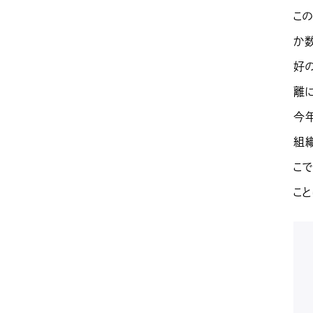
こ
か
好
離
今
組
こ
こと