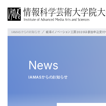
IAMASからのお知らせ
岐阜イノベーション工房2020は参加申込受付
IAMASについて
博士前期課程について
博士後期課程について
よく見られているページ
概要
概要
概要
IAMASについて
学長挨拶
教育の方針・特徴
教育の方針・特徴
News
沿革
教員の紹介
これからのIAMAS
授業・プロジェクト
授業・プロジェクト
大学パンフレット
IAMASからのお知らせ
施設一覧
授業科目
授業科目
交通アクセス
プロジェクト
在校生の状況