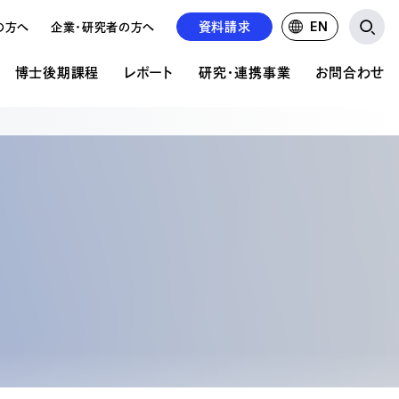
資料請求
EN
の方へ
企業・研究者の方へ
博士後期課程
レポート
研究・連携事業
お問合わせ
研究・連携事業
お問い合わせ
ア表現研究科について
文の公開
の違い
公的研究費について
資料請求について
共同研究・受託研究の実績
学校見学申込み
前期課程 概要
紹介
るご質問
るご質問
求人募集
前期課程 募集要項
情報掲載
の状況
後期課程 概要
後期課程 募集要項