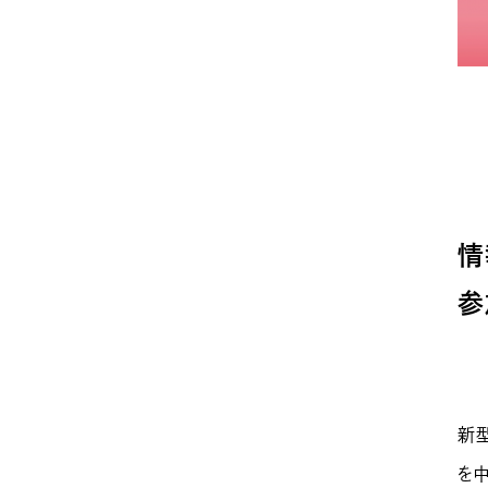
情
参
新
を