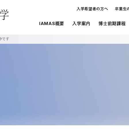
入学希望者の方へ
卒業生
IAMAS概要
入学案内
博士前期課程
中です
概要
IAMASの施設環境
入学案内
入学案内
メディ
研究
博士論
博士前期課程と博士後期課程
施設一覧
募集要項
募集要項
オープンハウス・進学相談会
入学案内
博士
学生寮
学費・奨学金
学費・奨学金
教員の
よくあ
よくあ
入試の種類
メディア表現研究科
博士
研究生制度
大学情報の公開
在校生
留学生制度
博士前期課程と博士後期課程の違い
博士
教育情報の公表（法定事項）
情報科学芸術大学院大学に対する大学評
オープンハウス・進学相談会
博士
価（認証評価）結果
情報科学芸術大学院大学運営協議会