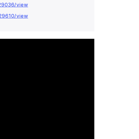
629036/view
629610/view