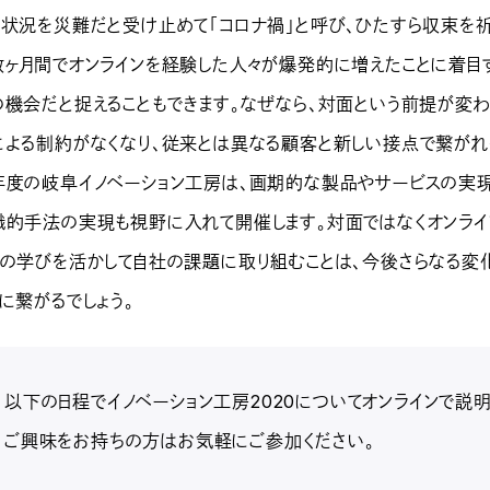
の状況を災難だと受け止めて「コロナ禍」と呼び、ひたすら収束を祈
数ヶ月間でオンラインを経験した人々が爆発的に増えたことに着目
の機会だと捉えることもできます。なぜなら、対面という前提が変
による制約がなくなり、従来とは異なる顧客と新しい接点で繋がれ
年度の岐阜イノベーション工房は、画期的な製品やサービスの実
織的手法の実現も視野に入れて開催します。対面ではなくオンライ
での学びを活かして自社の課題に取り組むことは、今後さらなる変
に繋がるでしょう。
以下の日程でイノベーション工房2020についてオンラインで説
ご興味をお持ちの方はお気軽にご参加ください。