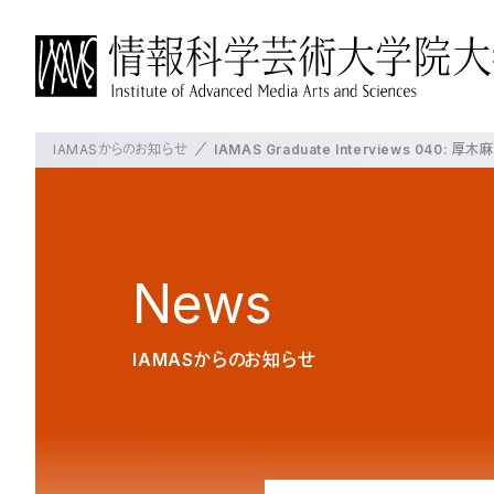
IAMASからのお知らせ
IAMAS Graduate Interviews 0
IAMASについて
博士前期課程について
博士後期課程について
よく見られているページ
概要
概要
概要
IAMASについて
学長挨拶
教育の方針・特徴
教育の方針・特徴
News
沿革
教員の紹介
これからのIAMAS
授業・プロジェクト
授業・プロジェクト
大学パンフレット
IAMASからのお知らせ
施設一覧
授業科目
授業科目
交通アクセス
プロジェクト
在校生の状況