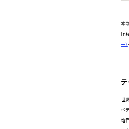
本学
In
ー）
テ
世
ペテ
竜