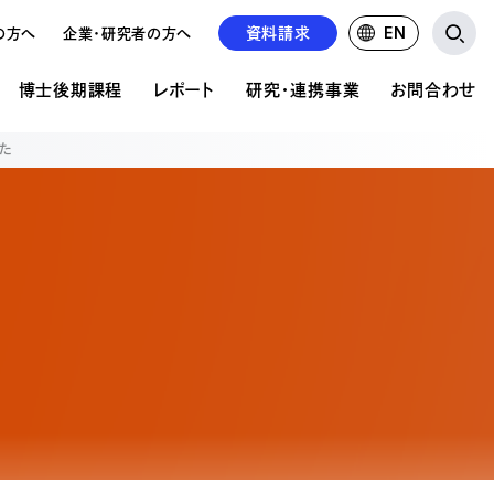
資料請求
EN
の方へ
企業・研究者の方へ
博士後期課程
レポート
研究・連携事業
お問合わせ
した
研究・連携事業
お問い合わせ
ア表現研究科について
文の公開
の違い
公的研究費について
資料請求について
共同研究・受託研究の実績
学校見学申込み
前期課程 概要
紹介
るご質問
るご質問
求人募集
前期課程 募集要項
情報掲載
の状況
後期課程 概要
後期課程 募集要項