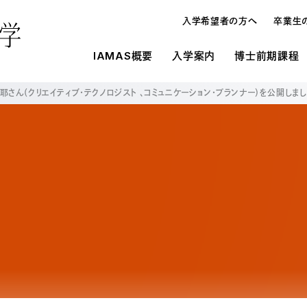
入学希望者の方へ
卒業生
IAMAS概要
入学案内
博士前期課程
40: 厚木麻耶さん（クリエイティブ・テクノロジスト 、コミュニケーション・プランナー）を公開しま
概要
IAMASの施設環境
入学案内
入学案内
メディ
研究
博士論
博士前期課程と博士後期課程
施設一覧
募集要項
募集要項
オープンハウス・進学相談会
入学案内
博士
学生寮
学費・奨学金
学費・奨学金
教員の
よくあ
よくあ
入試の種類
メディア表現研究科
博士
研究生制度
大学情報の公開
在校生
留学生制度
博士前期課程と博士後期課程の違い
博士
教育情報の公表（法定事項）
情報科学芸術大学院大学に対する大学評
オープンハウス・進学相談会
博士
価（認証評価）結果
情報科学芸術大学院大学運営協議会