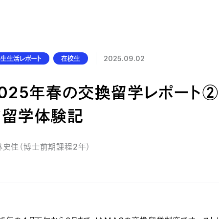
公的研究費の管理・監査体制
研究活動における不正行為への管理体制
学生生活レポート
在校生
2025.09.02
2025年春の交換留学レポート②
ツ留学体験記
林史佳（博士前期課程2年）