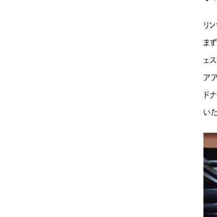
リ
ま
ェ
ア
ド
いた