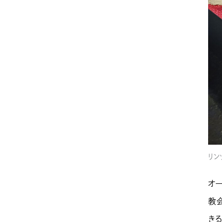
リン
オ
教
き