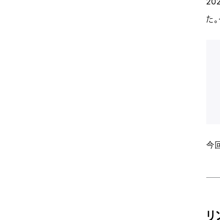
2
た
今
リ