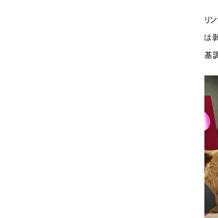
リ
は
基