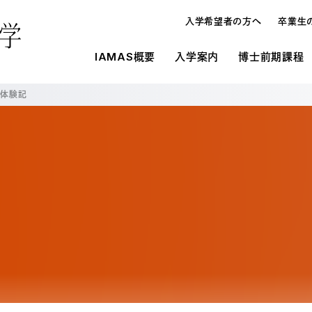
入学希望者の方へ
卒業生
IAMAS概要
入学案内
博士前期課程
学体験記
概要
IAMASの施設環境
入学案内
入学案内
メディ
研究
博士論
博士前期課程と博士後期課程
施設一覧
募集要項
募集要項
オープンハウス・進学相談会
入学案内
博士
学生寮
学費・奨学金
学費・奨学金
教員の
よくあ
よくあ
入試の種類
メディア表現研究科
博士
研究生制度
大学情報の公開
在校生
留学生制度
博士前期課程と博士後期課程の違い
博士
教育情報の公表（法定事項）
情報科学芸術大学院大学に対する大学評
オープンハウス・進学相談会
博士
価（認証評価）結果
情報科学芸術大学院大学運営協議会