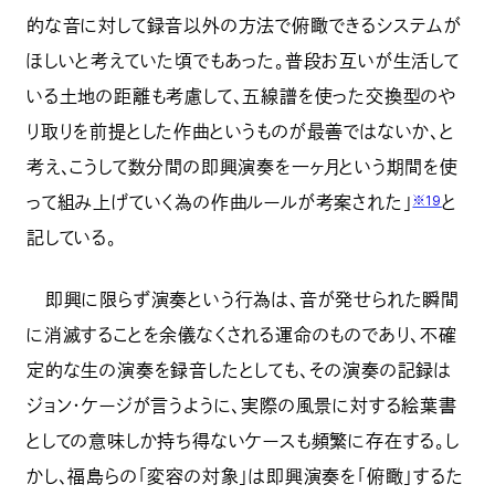
的な音に対して録音以外の方法で俯瞰できるシステムが
ほしいと考えていた頃でもあった。普段お互いが生活して
いる土地の距離も考慮して、五線譜を使った交換型のや
り取りを前提とした作曲というものが最善ではないか、と
考え、こうして数分間の即興演奏を一ヶ月という期間を使
って組み上げていく為の作曲ルールが考案された」
と
※19
記している。
即興に限らず演奏という行為は、音が発せられた瞬間
に消滅することを余儀なくされる運命のものであり、不確
定的な生の演奏を録音したとしても、その演奏の記録は
ジョン・ケージが言うように、実際の風景に対する絵葉書
としての意味しか持ち得ないケースも頻繁に存在する。し
かし、福島らの「変容の対象」は即興演奏を「俯瞰」するた