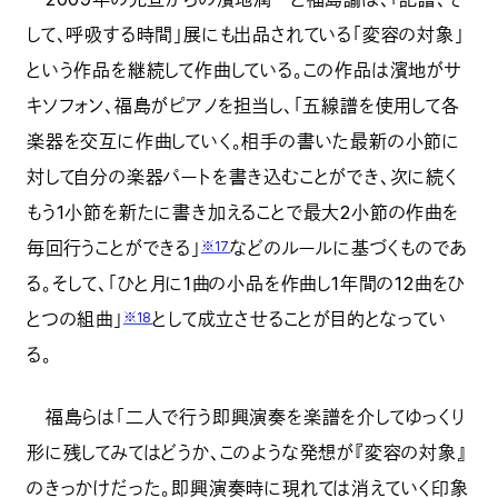
して、呼吸する時間」展にも出品されている「変容の対象」
という作品を継続して作曲している。この作品は濱地がサ
キソフォン、福島がピアノを担当し、「五線譜を使用して各
楽器を交互に作曲していく。相手の書いた最新の小節に
対して自分の楽器パートを書き込むことができ、次に続く
もう1小節を新たに書き加えることで最大2小節の作曲を
毎回行うことができる」
などのルールに基づくものであ
※17
る。そして、「ひと月に1曲の小品を作曲し1年間の12曲をひ
とつの組曲」
として成立させることが目的となってい
※18
る。
福島らは「二人で行う即興演奏を楽譜を介してゆっくり
形に残してみてはどうか、このような発想が『変容の対象』
のきっかけだった。即興演奏時に現れては消えていく印象