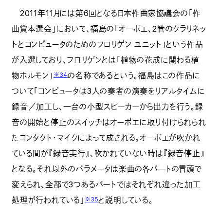
2011年11月には第6回となる日本作曲家協議会の「作
曲賞本選会」において、福島の「オーボエ、2管のクラリネッ
トとコンピュータのためのフロリゲン ユニット」という作品
が入選しており、フロリゲンとは「植物の花成に関わる植
物ホルモン」
の名称であるという。福島はこの作品に
※34
ついて「コンピュータは3人の奏者の演奏をリアルタイムに
録音／加工し、一台の小型スピーカーから出力を行う。録
音の開始と停止のスイッチはオーボエに取り付けられられ
たコンタクト・マイクによって成される。オーボエが吹かれ
ている間が『録音実行』、吹かれていない時は『録音停止』
となる。それ以外のパラメータは楽曲の各パートの冒頭で
変えられ、全部で3つあるパートではそれぞれ違った加工
処理が行われている」
と説明している。
※35