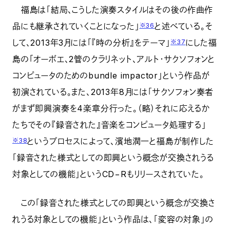
福島は「結局、こうした演奏スタイルはその後の作曲作
品にも継承されていくことになった」
と述べている。そ
※36
して、2013年3月には「『時の分析』をテーマ」
にした福
※37
島の「オーボエ、2管のクラリネット、アルト・サクソフォンと
コンピュータのためのbundle impactor」という作品が
初演されている。また、2013年8月には「サクソフォン奏者
がまず即興演奏を4楽章分行った。（略）それに応えるか
たちでその『録音された』音楽をコンピュータ処理する」
というプロセスによって、濱地潤一と福島が制作した
※38
「録音された様式としての即興という概念が交換されうる
対象としての機能」というCD−Rもリリースされていた。
この「録音された様式としての即興という概念が交換さ
れうる対象としての機能」という作品は、「変容の対象」の