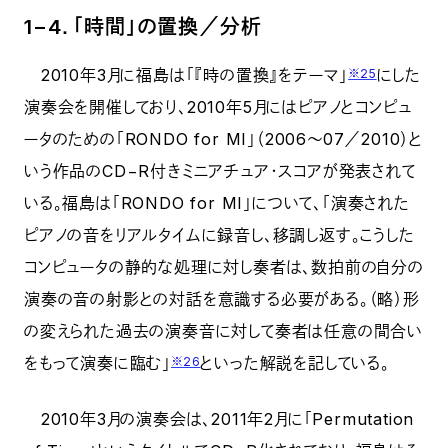
1−4．「時間」の置換／分析
2010年3月に福島は「『時の置換』をテーマ」
にした
※25
演奏会を開催しており、2010年5月にはピアノとコンピュ
ータのための「RONDO for MI」（2006～07／2010）と
いう作品のCD−R付きミニアチュア・スコアが発表されて
いる。福島は「RONDO for MI」について、「演奏された
ピアノの音をリアルタイムに録音し、移調し返す。こうした
コンピュータの静的な処理に対し奏者は、数拍前の自分の
演奏の音の射影との対話を意識する必要がある。（略）形
の変えられた過去の演奏音に対して奏者は任意の間合い
をもって演奏に臨む」
といった解説を記している。
※26
2010年3月の演奏会は、2011年2月に「Permutation