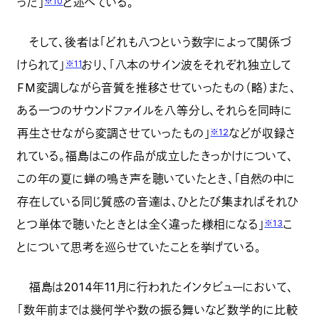
った」
と述べている。
※10
そして、後者は「どれも八つという数字によって関係づ
けられて」
おり、「八本のサイン波をそれぞれ独立して
※11
FM変調しながら音質を推移させていったもの（略）また、
ある一つのサウンドファイルを八等分し、それらを同時に
再生させながら変調させていったもの」
などが収録さ
※12
れている。福島はこの作品が成立したきっかけについて、
この年の夏に蝉の鳴き声を聴いていたとき、「自然の中に
存在している同じ質感の音達は、ひとたび集まればそれひ
とつ単体で聴いたときとは全く違った様相になる」
こ
※13
とについて思考を巡らせていたことを挙げている。
福島は2014年11月に行われたインタビューにおいて、
「数年前までは幾何学や数の振る舞いなど数学的に比較