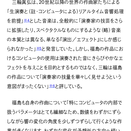
三輪眞弘は、20世紀以降の世界の作曲家たちによる
「生演奏と（註・コンピュータによる）リアルタイム音響処理
を前提」
とした音楽は、全般的に「演奏家の技芸をさら
※4
に拡張したり、スペクタクルなものにするような（略）音楽
の本質とは異なる、単なる『演出／エフェクト』にしか感じ
られなかった」
と発言していた。しかし、福島の作品にお
※5
けるコンピュータの使用は演奏された音にきらびやかなエ
フェクトを与えことを目的とするものではなく、三輪は福島
の作品について「演奏家の技量を華々しく見せようという
意図がまったくない」
と評している。
※6
福島も自身の作曲について「特にコンピュータの内部で
扱うパラメータはとても繊細なため、数値をわずかにずら
しながら響の変化の角度を少しずつずらして行くような作
業が多くなります。わずかな変化が予想外の方向へ傾い