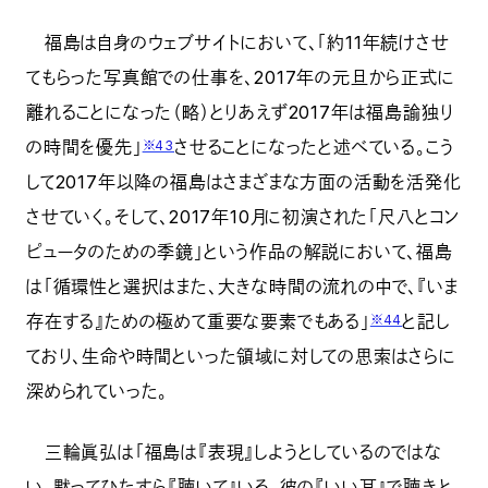
福島は自身のウェブサイトにおいて、「約11年続けさせ
てもらった写真館での仕事を、2017年の元旦から正式に
離れることになった（略）とりあえず2017年は福島諭独り
の時間を優先」
させることになったと述べている。こう
※43
して2017年以降の福島はさまざまな方面の活動を活発化
させていく。そして、2017年10月に初演された「尺八とコン
ピュータのための季鏡」という作品の解説において、福島
は「循環性と選択はまた、大きな時間の流れの中で、『いま
存在する』ための極めて重要な要素でもある」
と記し
※44
ており、生命や時間といった領域に対しての思索はさらに
深められていった。
三輪眞弘は「福島は『表現』しようとしているのではな
い。黙ってひたすら『聴いて』いる。彼の『いい耳』で聴きと