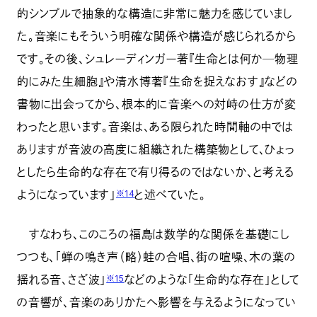
的シンプルで抽象的な構造に非常に魅力を感じていまし
た。音楽にもそういう明確な関係や構造が感じられるから
です。その後、シュレーディンガー著『生命とは何か─物理
的にみた生細胞』や清水博著『生命を捉えなおす』などの
書物に出会ってから、根本的に音楽への対峙の仕方が変
わったと思います。音楽は、ある限られた時間軸の中では
ありますが音波の高度に組織された構築物として、ひょっ
としたら生命的な存在で有り得るのではないか、と考える
ようになっています」
と述べていた。
※14
すなわち、このころの福島は数学的な関係を基礎にし
つつも、「蝉の鳴き声（略）蛙の合唱、街の喧噪、木の葉の
揺れる音、さざ波」
などのような「生命的な存在」として
※15
の音響が、音楽のありかたへ影響を与えるようになってい