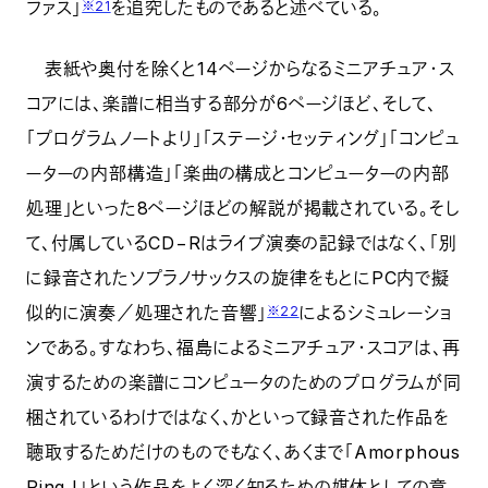
ファス」
を追究したものであると述べている。
※21
表紙や奥付を除くと14ページからなるミニアチュア・ス
コアには、楽譜に相当する部分が6ページほど、そして、
「プログラムノートより」「ステージ・セッティング」「コンピュ
ーターの内部構造」「楽曲の構成とコンピューターの内部
処理」といった8ページほどの解説が掲載されている。そし
て、付属しているCD−Rはライブ演奏の記録ではなく、「別
に録音されたソプラノサックスの旋律をもとにPC内で擬
似的に演奏／処理された音響」
によるシミュレーショ
※22
ンである。すなわち、福島によるミニアチュア・スコアは、再
演するための楽譜にコンピュータのためのプログラムが同
梱されているわけではなく、かといって録音された作品を
聴取するためだけのものでもなく、あくまで「Amorphous
Ring I」という作品をよく深く知るための媒体としての意