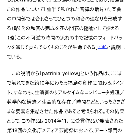
この作品について「前半で吹かれた音律の断片が、楽曲
の中間部では合わさってひとつの和音の連なりを形成す
る（略）その和音の完成を花の開花の隠喩として捉える
（略）この不可逆の時間の流れの中で記憶のフィードバッ
クを通じて歩んでゆくものこそが生命である」
と説明し
※40
ている。
この説明から「patrinia yellow」という作品は、ここま
で触れてきた約10年にわたる福島の創作に関わるポイン
ト、すなわち、生演奏のリアルタイムなコンピュータ処理／
数学的な構造／生命的な存在／時間などといったさまざ
まな要素を集結させた作品であると考えられる。その結果
として、この作品は2014年11月に受賞作品が発表された
第18回の文化庁メディア芸術祭において、アート部門の