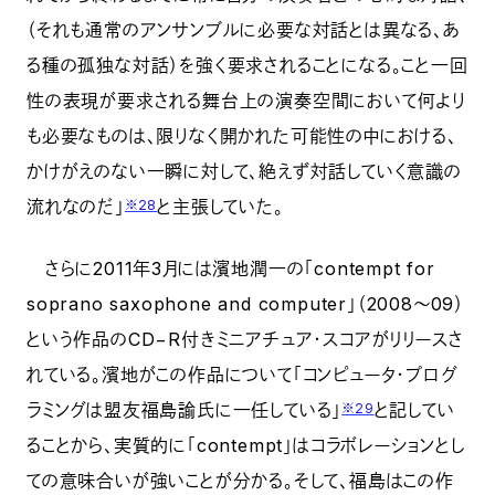
（それも通常のアンサンブルに必要な対話とは異なる、あ
る種の孤独な対話）を強く要求されることになる。こと一回
性の表現が要求される舞台上の演奏空間において何より
も必要なものは、限りなく開かれた可能性の中における、
かけがえのない一瞬に対して、絶えず対話していく意識の
流れなのだ」
と主張していた。
※28
さらに2011年3月には濱地潤一の「contempt for
soprano saxophone and computer」（2008～09）
という作品のCD−R付きミニアチュア・スコアがリリースさ
れている。濱地がこの作品について「コンピュータ・プログ
ラミングは盟友福島諭氏に一任している」
と記してい
※29
ることから、実質的に「contempt」はコラボレーションとし
ての意味合いが強いことが分かる。そして、福島はこの作