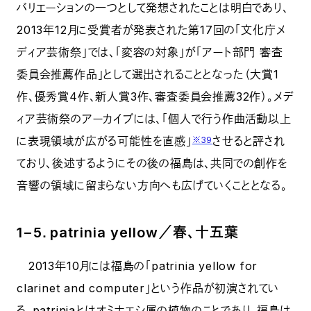
バリエーションの一つとして発想されたことは明白であり、
2013年12月に受賞者が発表された第17回の「文化庁メ
ディア芸術祭」では、「変容の対象」が「アート部門 審査
委員会推薦作品」として選出されることとなった（大賞1
作、優秀賞4作、新人賞3作、審査委員会推薦32作）。メデ
ィア芸術祭のアーカイブには、「個人で行う作曲活動以上
に表現領域が広がる可能性を直感」
させると評され
※39
ており、後述するようにその後の福島は、共同での創作を
音響の領域に留まらない方向へも広げていくこととなる。
1−5．patrinia yellow／春、十五葉
2013年10月には福島の「patrinia yellow for
clarinet and computer」という作品が初演されてい
る。patriniaとはオミナエシ属の植物のことであり、福島は