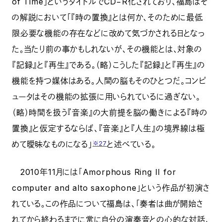
of Time」というタイトルでCD−R化されており、福島はそ
の解説において「『時の置換』とは何か、そのために最低
限必要な機能の存在などに改めて気づかされる日となっ
た。当たり前の事かもしれないが、その機能とは、対象の
『記録』と『再生』である。（略）こうした『記録』と『再生』の
機能を持つ媒体はある。人間の脳もそのひとつだ。コンピ
ュータはその機能の拡張に用いられているに過ぎない。
（略）時間を扱う『音楽』の大前提を脳の働きによる『時の
置換』と仮定するならば、『音楽』と『人生』の境界線は極
めて曖昧なものになる」
と述べている。
※27
2010年11月には「Amorphous Ring II for
computer and alto saxophone」という作品が初演さ
れている。この作品について福島は、「奏者は曲が開始さ
れてから終わるまでに常に自分の演奏音との心的な対話、