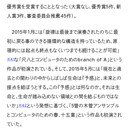
優秀賞を受賞することとなった（大賞なし、優秀賞5作、新
人賞3作、審査委員会推薦45作）。
2015年1月には「旋律は最後まで演奏されたのちに最
初に戻る事のできる循環的な構造を持っているため、原
理的には起点も終点もなくいつまでも続けることが可能」
な「尺八とコンピュータのためのbranch of A」という
※41
作品が初演されている。そして、2015年5月には「現在と過
去との関わりの中からしばしば生命は『予感』と、未来との
接点を結ぼうとする。この『予感』とは何なのか。それは生
命と、生命が踏み込めない領域との間を結ぶものではな
いか」
という発想に基づく、「5管の木管アンサンブル
※42
とコンピュータのための春、十五葉」という作品も初演され
ていた。