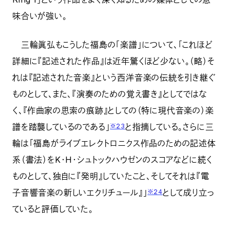
味合いが強い。
三輪眞弘もこうした福島の「楽譜」について、「これほど
詳細に『記述された作品』は近年驚くほど少ない。（略）そ
れは『記述された音楽』という西洋音楽の伝統を引き継ぐ
ものとして、また、『演奏のための覚え書き』としてではな
く、『作曲家の思索の痕跡』としての（特に現代音楽の）楽
譜を踏襲しているのである」
と指摘している。さらに三
※23
輪は「福島がライブエレクトロニクス作品のための記述体
系（書法）をK・H・シュトックハウゼンのスコアなどに続く
ものとして、独自に『発明』していたこと、そしてそれは『電
子音響音楽の新しいエクリチュール』」
として成り立っ
※24
ていると評価していた。