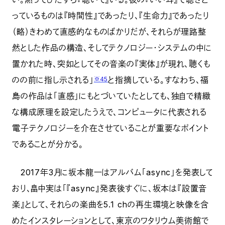
っているものは『時間性』であったり、『生命力』であったり
（略）きわめて直感的なものばかりだが、それらが理路整
然とした作品の構造、そしてテクノロジー・システムの中に
置かれた時、突如としてその音楽の『実体』が現れ、聴くも
のの前に指し示される」
と指摘している。すなわち、福
※45
島の作品は「直感」にもとづいていたとしても、独自で精緻
な構成原理を設定したうえで、コンピュータに代表される
電子テクノロジーを介在させていることが重要なポイント
であることが分かる。
2017年3月に坂本龍一はアルバム「async」を発表して
おり、畠中実は「『async』発表後すぐに、坂本は『設置音
楽』として、それらの楽曲を5.1 chの再生環境と映像を含
めたインスタレーションとして、東京のワタリウム美術館で