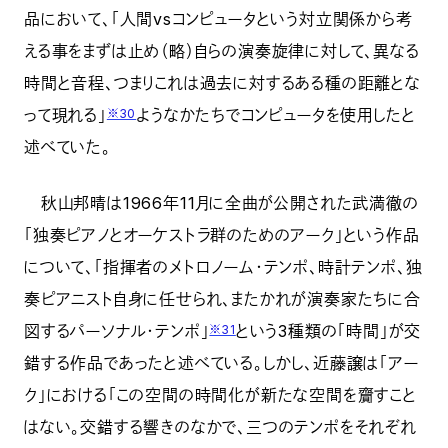
品において、「人間vsコンピュータという対立関係から考
える事をまずは止め（略）自らの演奏旋律に対して、異なる
時間と音程、つまりこれは過去に対するある種の距離とな
って現れる」
ようなかたちでコンピュータを使用したと
※30
述べていた。
秋山邦晴は1966年11月に全曲が公開された武満徹の
「独奏ピアノとオーケストラ群のためのアーク」という作品
について、「指揮者のメトロノーム・テンポ、時計テンポ、独
奏ピアニスト自身に任せられ、またかれが演奏家たちに合
図するパーソナル・テンポ」
という3種類の「時間」が交
※31
錯する作品であったと述べている。しかし、近藤譲は「アー
ク」における「この空間の時間化が新たな空間を齎すこと
はない。交錯する響きのなかで、三つのテンポをそれぞれ