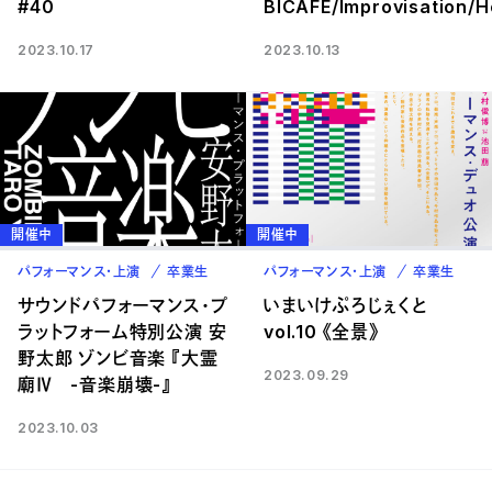
#40
BICAFE/Improvisation/H
2023.10.17
2023.10.13
開催中
開催中
パフォーマンス・上演
卒業生
パフォーマンス・上演
卒業生
サウンドパフォーマンス・プ
いまいけぷろじぇくと
ラットフォーム特別公演 安
vol.10 《全景》
野太郎 ゾンビ音楽 『大霊
2023.09.29
廟Ⅳ -音楽崩壊-』
2023.10.03