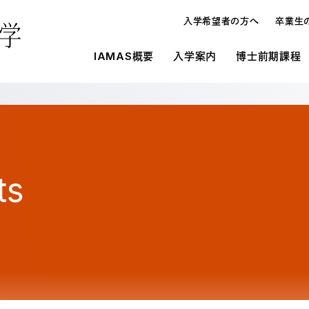
入学希望者の方へ
卒業生
IAMAS概要
入学案内
博士前期課程
概要
IAMASの施設環境
入学案内
入学案内
メディ
研究
博士論
博士前期課程と博士後期課程
施設一覧
募集要項
募集要項
オープンハウス・進学相談会
入学案内
博士
学生寮
学費・奨学金
学費・奨学金
教員の
よくあ
よくあ
ts
入試の種類
メディア表現研究科
博士
研究生制度
大学情報の公開
在校生
留学生制度
博士前期課程と博士後期課程の違い
博士
教育情報の公表（法定事項）
情報科学芸術大学院大学に対する大学評
オープンハウス・進学相談会
博士
価（認証評価）結果
情報科学芸術大学院大学運営協議会