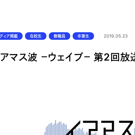
公的研究費の管理・監査体制
研究活動における不正行為への管理体制
ディア掲載
在校生
教職員
卒業生
2019.05.23
アマス波 －ウェイブ－ 第2回放