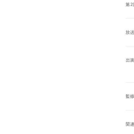
第２
放
出
監
関