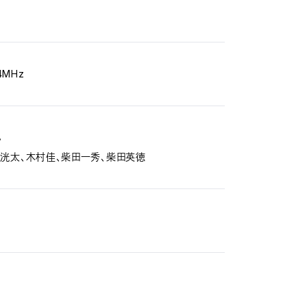
4MHz
ん
洸太、木村佳、柴田一秀、柴田英徳