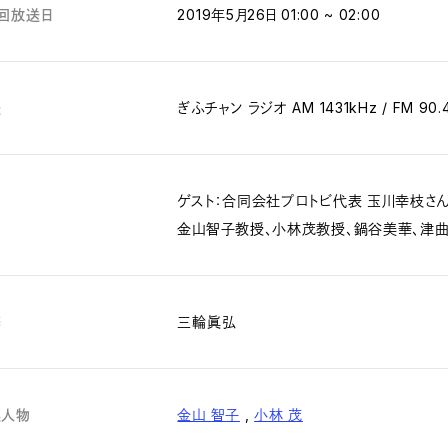
回放送日
2019年5月26日 01:00 ~ 02:00
送
ぎふチャン ラジオ AM 1431kHz / FM 90.
演
ゲスト：合同会社プロトビ代表 玉川幸枝さ
金山智子教授、小林茂教授、鍋谷美華、津曲
修
三輪眞弘
連人物
金山 智子
,
小林 茂