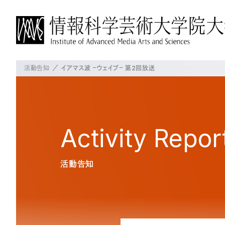
活動告知
イアマス波 －ウェイブ－ 第2回放送
IAMASについて
博士前期課程について
博士後期課程について
よく見られているページ
概要
概要
概要
IAMASについて
学長挨拶
教育の方針・特徴
教育の方針・特徴
Activity
Repor
沿革
教員の紹介
これからのIAMAS
授業・プロジェクト
授業・プロジェクト
大学パンフレット
活動告知
施設一覧
授業科目
授業科目
交通アクセス
プロジェクト
在校生の状況