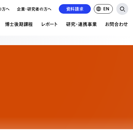
資料請求
EN
の方へ
企業・研究者の方へ
博士後期課程
レポート
研究・連携事業
お問合わせ
研究・連携事業
お問い合わせ
ア表現研究科について
文の公開
の違い
公的研究費について
資料請求について
共同研究・受託研究の実績
学校見学申込み
前期課程 概要
紹介
るご質問
るご質問
求人募集
前期課程 募集要項
情報掲載
の状況
後期課程 概要
後期課程 募集要項