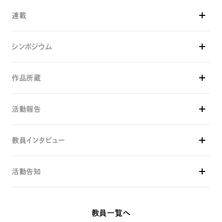
2022年
2025年
トギャラリー、岐阜）
OPEN SITE 7｜菅実花『鏡の国』 （トーキョーアーツアンドスペー
連載
ノートン晶 個展「青の距離」 （1839當代藝廊、台北）
2024年
ス本郷、東京）
2025年
2023年 -
Tech Bias —テクノロジーはバイアスを解決できるのか？ （東京
2021年
シンポジウム
Unreal-real 輪廻重生 顏鵬峻 菅実花 二人展 （Kurasu HQ
大学情報学環オープンスタジオ、東京）
関根麻里恵・菅実花 往復書簡「ラブドールソウゾウロン」
第15回shiseido art egg 菅実花展 仮想の嘘か｜かそうのうそ
UG、京都）
（NeWORLD）
2024年
か （資生堂ギャラリー、東京）
2024年
2021年 - 2024年
作品所蔵
菅実花＋神楽岡久美「PROTOPIA」 （ギャラリー10[TOH]、東京）
日本人形玩具学会第36回総会・研究発表大会：第3回若手フォー
2021年
写真＋エッセイ「四時の彼女」 （週刊読書人）
ラム「人形・玩具表象とジェンダー」 （一般社団法人日本人形玩具
2023年
BankART U35 菅実花個展 （BankART KAIKO、横浜）
1839當代藝廊
学会、慶應義塾大学）
2019年 - 2020年
Women’s Lives 女たちは生きている―病、老い、死、そして再生
活動報告
2019年
東京藝術大学大学美術館
2018年
（さいたま国際芸術祭2023、埼玉）
新聞連載小説『本心』作・平野啓一郎／画・菅実花 （北海道・東
The Ghost in the Doll （原爆の図丸木美術館、埼玉）
2025
2024
京・中日・西日本新聞朝刊）
生物学史分科会 シンポジウム「人形のいる生物学史」 （東京大
ピゴッツィ・コレクション
2023年
教員インタビュー
2018年
学駒場キャンパス）
ICCキッズプログラム こんにちは、もうひとりのじぶん （NTTイ
The Silent Woman （文京区立森鷗外記念館、東京）
2018年
ンターコミュニケーション・センター、東京）
活動告知
2016年
第12回文芸共和国の会シンポジウム「生が、性が、モノモノしい」
教員インタビュー：菅実花准教授（後
2023年
（鹿児島大学郡元キャンパス）
The Future Mother （慶応義塾大学日吉キャンパス来往舎、神
編）
科学と芸術の丘 （ParadiseAIR、千葉）
奈川）
2018年
「ロン・ミュエク」展 トークセッション
2021年
教員一覧へ
「生きているように見える『リアル』と
「深読み?!森鷗外―鷗外とピグマリオン・コンプレックス― 」 （文
Where is my body? （LEE SAYA、東京）