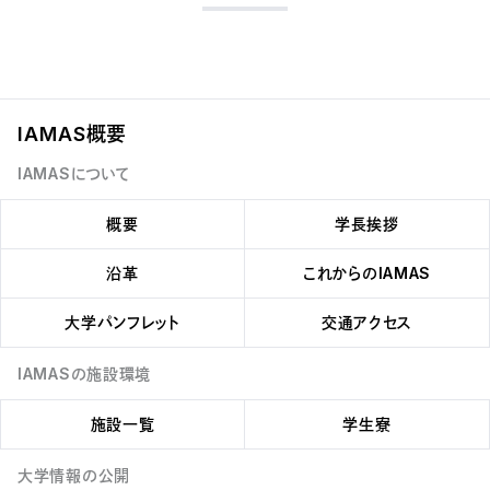
は何か」
京区立森鷗外記念館）
開催中
教員インタビュー：菅実花准教授（前
2020年
2017年
編）
彼女たちは歌うListen to her Song （東京藝術大学大学美術
多摩美術大学×Challenge Art in Japan 2017「美大と博士課
館陳列館、東京）
程−作品と言葉−」 （韓国文化院）
菅実花個展「嘘かマコトかと細かそ
2020年
う 」
2016年
IAMAS概要
VOCA展2020 現代美術の展望─新しい平面の作家たち─
開催終了
“The Future Mother ―妊娠するラブドールを考える”対談 菅
IAMASについて
（上野の森美術館、東京）
実花×小谷真理 （慶應義塾大学日吉キャンパス）
2018年
2016年
概要
学長挨拶
RADICAL OBSERVERS （akibatamabi21、東京）
イメージ＆ジェンダー研究会2016年9月研究会シンポジウム「孕
む身体表象―その身体は誰のものなのか？」 （武蔵大学）
沿革
これからのIAMAS
2017年
黄金町バザール2017 – Double Façade 他者と出会うための
大学パンフレット
交通アクセス
複数の方法 （黄金町Site-Aギャラリー、横浜）
IAMASの施設環境
施設一覧
学生寮
大学情報の公開