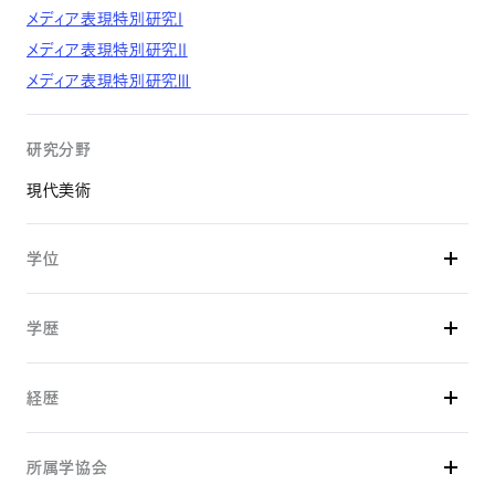
メディア表現特別研究Ⅰ
メディア表現特別研究Ⅱ
メディア表現特別研究Ⅲ
研究分野
現代美術
学位
博士 （美術） （東京藝術大学）
学歴
2016年04月 - 2021年03月
経歴
東京芸術大学大学院 美術研究科 先端芸術表現専攻 博士
後期課程
2023年04月 -
2013年04月 - 2016年03月
所属学協会
京都芸術大学 大学院芸術研究科（通信教育） 特任准教授
東京芸術大学大学院 美術研究科 先端芸術表現専攻 修士