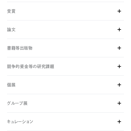
日本人形玩具学会
課程
受賞
2009年04月 - 2013年03月
2023年
東京芸術大学 美術学部 絵画科日本画専攻
論文
日本人形玩具学会
第四回学会賞
2023年
2021年
書籍等出版物
「美術作品の制作と研究の関係性について-芸術実践論文(美術)
平山郁夫文化芸術基金
の分析を通して-」
2018年
平山郁夫文化芸術賞
東京藝術大学社会連携センター『arts +』 1(1) 7-30
競争的資金等の研究課題
『〈妊婦〉アート論 孕む身体を奪取する』
2021年
2021年
山崎 明子（編著）/藤木 直実（編著）
2024年 - 2026年
公益財団法人 野村財団
「人形写真論」
青弓社
個展
野村美術賞
人形写真の鑑賞時における類似的表象の見分けの判断に関する
研究
2020年
2024年
日本学術振興会 科学研究費助成事業 若手研究
｢VOCA展」実行委員会
グループ展
I Won’t Let You Go （1839當代藝廊、台北）
VOCA展2020奨励賞
2023年
2025年
キュレーション
シスターフッド （ギャラリー10[TOH]、東京）
スイトピア×イアマス連携事業 エクストリーム・バイオロジーズ展
-極限環境に生きる 眠る 漂う （大垣市スイトピアセンターアー