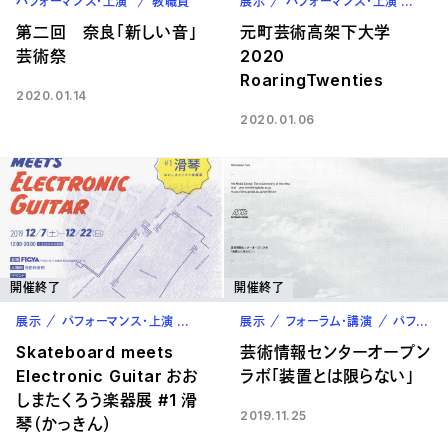
パフォーマンス・上演
教職員
展示
パフォーマンス・上演
卒業
第二回 奈良「新しい音」
元町芸術高架下大学
芸術祭
2020
RoaringTwenties
2020.01.14
2020.01.06
開催終了
開催終了
展示
パフォーマンス・上演
卒業生
展示
フォーラム・講演
パフォーマンス・上演
Skateboard meets
芸術情報センターオープン
Electronic Guitar おお
ラボ「装置とは限らない」
しまたくろう楽器展 #1 滑
2019.11.25
琴（かっきん）