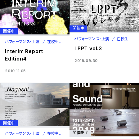
開催中
開催中
パフォーマンス・上演
在校生
教
パフォーマンス・上演
在校生
教職員
卒業生
LPPT vol.3
Interim Report
Edition4
2019.09.30
2019.11.05
開催中
開催終了
パフォーマンス・上演
在校生
卒業生