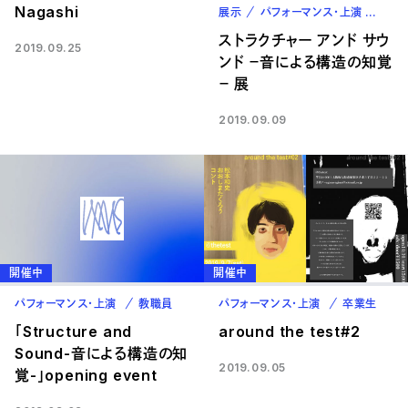
Nagashi
展示
パフォーマンス・上演
教職
ストラクチャー アンド サウ
2019.09.25
ンド －音による構造の知覚
－ 展
2019.09.09
開催中
開催中
パフォーマンス・上演
教職員
パフォーマンス・上演
卒業生
「Structure and
around the test#2
Sound-音による構造の知
2019.09.05
覚-」opening event