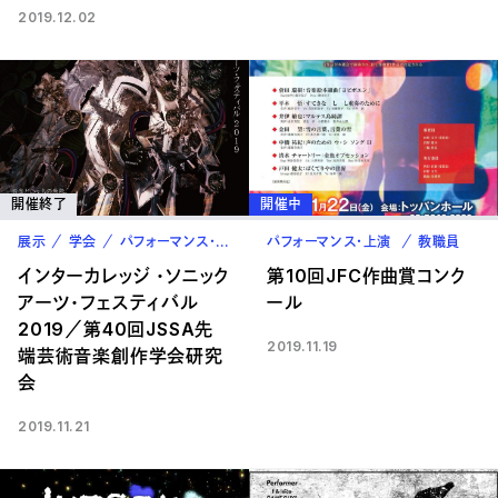
2019.12.02
開催終了
開催中
展示
学会
パフォーマンス・上演
パフォーマンス・上演
在校生
教職員
インターカレッジ ・ソニック
第10回JFC作曲賞コンク
アーツ・フェスティバル
ール
2019／第40回JSSA先
2019.11.19
端芸術音楽創作学会研究
会
2019.11.21